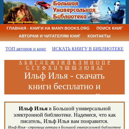
ГЛАВНАЯ - КНИГИ НА MANY-BOOKS.ORG
ПОИСК КНИГ
АВТОРАМ И ЧИТАТЕЛЯМ КНИГ
КОНТАКТЫ
ТОП авторов и книг
ИСКАТЬ КНИГУ В БИБЛИОТЕКЕ
А
Б
В
Г
Д
Е
Ж
З
И
Й
К
Л
М
Н
О
П
Р
С
Т
У
Ф
Х
Ц
Ч
Ш
Щ
Э
Ю
Я
AZ
Ильф Илья - скачать
книги бесплатно и
читать книги онлайн
Ильф Илья
в Большой универсальной
электронной библиотеке. Надемеся, что как
писатель, Ильф Илья вам понравится.
Ильф Илья - страница автора в Большой универсальной библиотеке