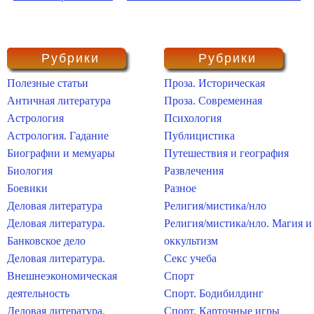
Рубрики
Рубрики
Полезные статьи
Проза. Историческая
Античная литература
Проза. Современная
Астрология
Психология
Астрология. Гадание
Публицистика
Биографии и мемуары
Путешествия и география
Биология
Развлечения
Боевики
Разное
Деловая литература
Религия/мистика/нло
Деловая литература.
Религия/мистика/нло. Магия и
Банковское дело
оккультизм
Деловая литература.
Секс учеба
Внешнеэкономическая
Спорт
деятельность
Спорт. Бодибилдинг
Деловая литература.
Спорт. Карточные игры