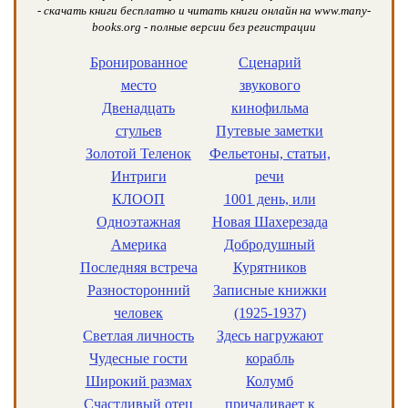
- скачать книги бесплатно и читать книги онлайн на www.many-
books.org - полные версии без регистрации
Бронированное
Сценарий
место
звукового
Двенадцать
кинофильма
стульев
Путевые заметки
Золотой Теленок
Фельетоны, статьи,
Интриги
речи
КЛООП
1001 день, или
Одноэтажная
Новая Шахерезада
Америка
Добродушный
Последняя встреча
Курятников
Разносторонний
Записные книжки
человек
(1925-1937)
Светлая личность
Здесь нагружают
Чудесные гости
корабль
Широкий размах
Колумб
Счастливый отец
причаливает к