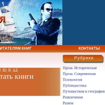
ЧИТАТЕЛЯМ КНИГ
КОНТАКТЫ
Рубрики
Проза. Историческая
Э
Ю
Я
AZ
Проза. Современная
тать книги
Психология
Публицистика
Путешествия и география
Развлечения
Разное