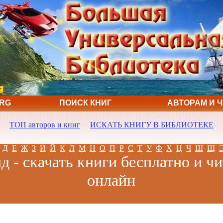
ORG
ПОИСК КНИГ
АВТОРАМ И 
ТОП авторов и книг
ИСКАТЬ КНИГУ В БИБЛИОТЕКЕ
Д
Е
Ж
З
И
Й
К
Л
М
Н
О
П
Р
С
Т
У
Ф
Х
Ц
Ч
Ш
Щ
д - скачать книги бесплатно и чи
онлайн