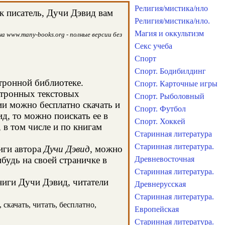
Религия/мистика/нло
к писатель, Дучи Дэвид вам
Религия/мистика/нло.
Магия и оккультизм
а www.many-books.org - полные версии без
Секс учеба
Спорт
Спорт. Бодибилдинг
ктронной библиотеке.
Спорт. Карточные игры
ктронных текстовых
Спорт. Рыболовный
и можно бесплатно скачать и
Спорт. Футбол
д, то можно поискать ее в
Спорт. Хоккей
в том числе и по книгам
Старинная литература
Старинная литература.
иги автора
Дучи Дэвид
, можно
будь на своей страничке в
Древневосточная
Старинная литература.
ниги Дучи Дэвид, читатели
Древнерусская
Старинная литература.
скачать, читать, бесплатно,
Европейская
Старинная литература.