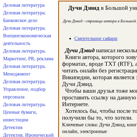
Деловая литература
Дучи Дэвид
в Большой уни
Деловая литература.
Банковское дело
Дучи Дэвид - страница автора в Большой 
Деловая литература.
Внешнеэкономическая
Смертельное сафари
деятельность
Дучи Дэвид
написал нескольк
Деловая литература.
Книги автора, которого зову
Маркетинг, PR, реклама
форматах, вроде TXT (RTF), 
Деловая литература.
читать онлайн без регистраци
Менеджмент
Википедии, которая является
Деловая литература.
Дучи Дэвид.
Управление, подбор
Чтобы ваши друзья тоже могл
персонала
проставить ссылку на данную 
Интернете.
Деловая литература.
Хотелось бы, чтобы после тог
Ценные бумаги,
получили бы то, что хотели.
инвестиции
Ключевые слова: Дучи Дэвид, книги,
Детектив
онлайн, электронные
Детектив. Иронический