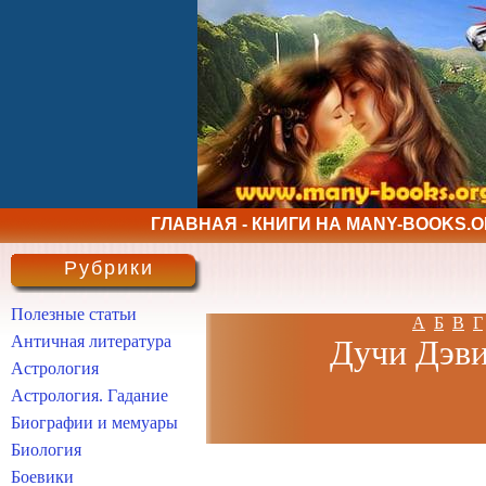
ГЛАВНАЯ - КНИГИ НА MANY-BOOKS.
Рубрики
Полезные статьи
А
Б
В
Г
Античная литература
Дучи Дэви
Астрология
Астрология. Гадание
Биографии и мемуары
Биология
Боевики