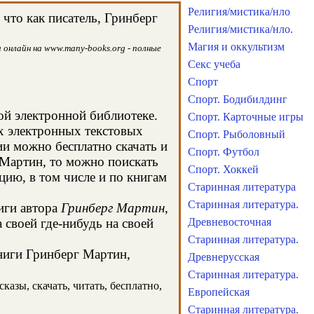
Религия/мистика/нло
что как писатель, Гринберг
Религия/мистика/нло.
Магия и оккультизм
 онлайн на www.many-books.org - полные
Секс учеба
Спорт
Спорт. Бодибилдинг
ой электронной библиотеке.
Спорт. Карточные игры
х электронных текстовых
Спорт. Рыболовный
и можно бесплатно скачать и
Спорт. Футбол
 Мартин, то можно поискать
Спорт. Хоккей
ию, в том числе и по книгам
Старинная литература
Старинная литература.
иги автора
Гринберг Мартин
,
своей где-нибудь на своей
Древневосточная
Старинная литература.
книги Гринберг Мартин,
Древнерусская
Старинная литература.
азы, скачать, читать, бесплатно,
Европейская
Старинная литература.