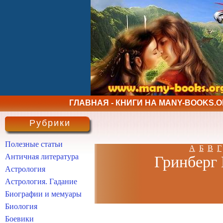
ГЛАВНАЯ - КНИГИ НА MANY-BOOKS.
Рубрики
Полезные статьи
А
Б
В
Г
Античная литература
Гринберг 
Астрология
Астрология. Гадание
Биографии и мемуары
Биология
Боевики