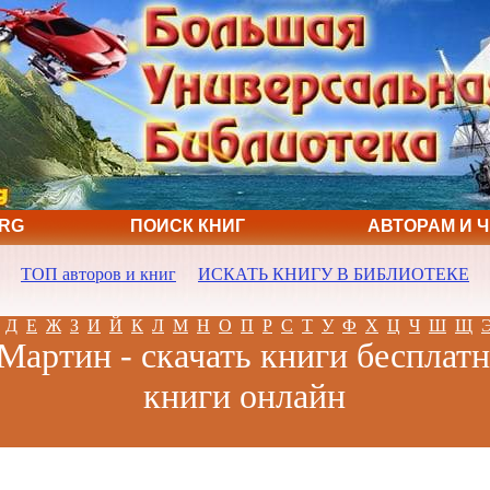
ORG
ПОИСК КНИГ
АВТОРАМ И 
ТОП авторов и книг
ИСКАТЬ КНИГУ В БИБЛИОТЕКЕ
Д
Е
Ж
З
И
Й
К
Л
М
Н
О
П
Р
С
Т
У
Ф
Х
Ц
Ч
Ш
Щ
Мартин - скачать книги бесплатн
книги онлайн