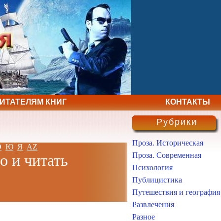
ЧИТАТЕЛЯМ КНИГ
КОНТАКТЫ
Рубрики
Проза. Историческая
Э
Ю
Я
AZ
Проза. Современная
о и читать
Психология
Публицистика
Путешествия и география
Развлечения
Разное