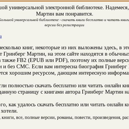
ой универсальной электронной библиотеке. Надемеся, 
Мартин вам понравится.
ольшой универсальной библиотеке - скачать книги бесплатно и читать книги
версии без регистрации
а
есколько книг, некоторые из них выложены здесь, в эт
т Гринберг Мартин, на этом сайте находятся в обычны
а также FB2 (EPUB или PDF), поэтому их полные верси
ии и без СМС. Если вам интересна биография Гринберг
яется хорошим ресурсом, дающим интересную информац
и полностью скачать бесплатно или читать онлайн кн
данную страницу с книгами автора Гринберг Мартин на 
о, как удалось скачать бесплатно или читать онлайн 
 хотели.
книги, все, полные версии, романы, повести, произведения, расск