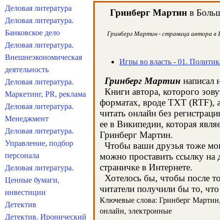
Деловая литература
Гринберг Мартин
в Больш
Деловая литература.
Банковское дело
Гринберг Мартин - страница автора в Б
Деловая литература.
Внешнеэкономическая
Игры во власть - 01. Политик
деятельность
Гринберг Мартин
написал н
Деловая литература.
Книги автора, которого зову
Маркетинг, PR, реклама
форматах, вроде TXT (RTF), 
Деловая литература.
читать онлайн без регистрац
Менеджмент
ее в Википедии, которая явл
Деловая литература.
Гринберг Мартин.
Управление, подбор
Чтобы ваши друзья тоже могл
персонала
можно проставить ссылку на 
страничке в Интернете.
Деловая литература.
Хотелось бы, чтобы после тог
Ценные бумаги,
читатели получили бы то, что
инвестиции
Ключевые слова: Гринберг Мартин, 
Детектив
онлайн, электронные
Детектив. Иронический