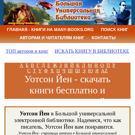
ГЛАВНАЯ - КНИГИ НА MANY-BOOKS.ORG
ПОИСК КНИГ
АВТОРАМ И ЧИТАТЕЛЯМ КНИГ
КОНТАКТЫ
ТОП авторов и книг
ИСКАТЬ КНИГУ В БИБЛИОТЕКЕ
А
Б
В
Г
Д
Е
Ж
З
И
Й
К
Л
М
Н
О
П
Р
С
Т
У
Ф
Х
Ц
Ч
Ш
Щ
Э
Ю
Я
AZ
Уотсон Йен - скачать
книги бесплатно и
читать книги онлайн
Уотсон Йен
в Большой универсальной
электронной библиотеке. Надемеся, что как
писатель, Уотсон Йен вам понравится.
Уотсон Йен - страница автора в Большой универсальной