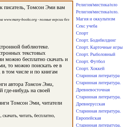
Религия/мистика/нло
к писатель, Томсон Эми вам
Религия/мистика/нло.
Магия и оккультизм
а www.many-books.org - полные версии без
Секс учеба
Спорт
Спорт. Бодибилдинг
ктронной библиотеке.
Спорт. Карточные игры
ектронных текстовых
Спорт. Рыболовный
и можно бесплатно скачать и
Спорт. Футбол
и, то можно поискать ее в
Спорт. Хоккей
в том числе и по книгам
Старинная литература
Старинная литература.
иги автора
Томсон Эми
,
й где-нибудь на своей
Древневосточная
Старинная литература.
книги Томсон Эми, читатели
Древнерусская
Старинная литература.
скачать, читать, бесплатно,
Европейская
Старинная литература.