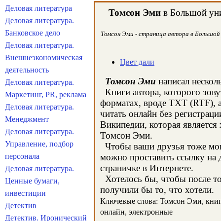
Деловая литература
Томсон Эми
в Большой уни
Деловая литература.
Банковское дело
Томсон Эми - страница автора в Большой 
Деловая литература.
Внешнеэкономическая
Цвет дали
деятельность
Томсон Эми
написал несколь
Деловая литература.
Книги автора, которого зову
Маркетинг, PR, реклама
форматах, вроде TXT (RTF), 
Деловая литература.
читать онлайн без регистрац
Менеджмент
Википедии, которая является
Деловая литература.
Томсон Эми.
Управление, подбор
Чтобы ваши друзья тоже могл
персонала
можно проставить ссылку на 
страничке в Интернете.
Деловая литература.
Хотелось бы, чтобы после тог
Ценные бумаги,
получили бы то, что хотели.
инвестиции
Ключевые слова: Томсон Эми, книги
Детектив
онлайн, электронные
Детектив. Иронический