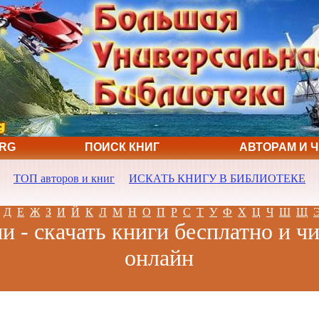
ORG
ПОИСК КНИГ
АВТОРАМ И 
ТОП авторов и книг
ИСКАТЬ КНИГУ В БИБЛИОТЕКЕ
Д
Е
Ж
З
И
Й
К
Л
М
Н
О
П
Р
С
Т
У
Ф
Х
Ц
Ч
Ш
Щ
 - скачать книги бесплатно и ч
онлайн