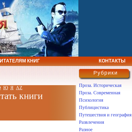
ЧИТАТЕЛЯМ КНИГ
КОНТАКТЫ
Рубрики
Проза. Историческая
Э
Ю
Я
AZ
Проза. Современная
итать книги
Психология
Публицистика
Путешествия и география
Развлечения
Разное