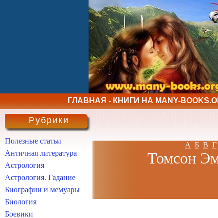
ГЛАВНАЯ - КНИГИ НА MANY-BOOKS.
Рубрики
Полезные статьи
А
Б
В
Г
Античная литература
Томсон Эми
Астрология
Астрология. Гадание
Биографии и мемуары
Биология
Боевики