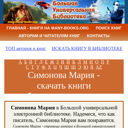
ГЛАВНАЯ - КНИГИ НА MANY-BOOKS.ORG
ПОИСК КНИГ
АВТОРАМ И ЧИТАТЕЛЯМ КНИГ
КОНТАКТЫ
ТОП авторов и книг
ИСКАТЬ КНИГУ В БИБЛИОТЕКЕ
А
Б
В
Г
Д
Е
Ж
З
И
Й
К
Л
М
Н
О
П
Р
С
Т
У
Ф
Х
Ц
Ч
Ш
Щ
Э
Ю
Я
AZ
Симонова Мария -
скачать книги
бесплатно и читать
книги онлайн
Симонова Мария
в Большой универсальной
электронной библиотеке. Надемеся, что как
писатель, Симонова Мария вам понравится.
Симонова Мария - страница автора в Большой универсальной