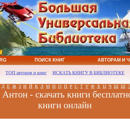
ORG
ПОИСК КНИГ
АВТОРАМ И 
ТОП авторов и книг
ИСКАТЬ КНИГУ В БИБЛИОТЕКЕ
Д
Е
Ж
З
И
Й
К
Л
М
Н
О
П
Р
С
Т
У
Ф
Х
Ц
Ч
Ш
Щ
Антон - скачать книги бесплатн
книги онлайн