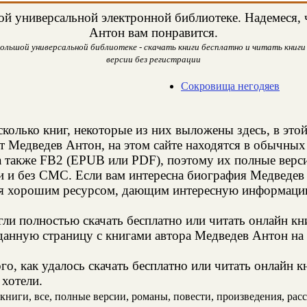
й универсальной электронной библиотеке. Надемеся, ч
Антон вам понравится.
ольшой универсальной библиотеке - скачать книги бесплатно и читать книги 
версии без регистрации
Сокровища негодяев
сколько книг, некоторые из них выложены здесь, в это
т Медведев Антон, на этом сайте находятся в обычны
а также FB2 (EPUB или PDF), поэтому их полные верси
ии и без СМС. Если вам интересна биография Медведев
ся хорошим ресурсом, дающим интересную информацию
и полностью скачать бесплатно или читать онлайн кн
данную страницу с книгами автора Медведев Антон на 
о, как удалось скачать бесплатно или читать онлайн 
 хотели.
ниги, все, полные версии, романы, повести, произведения, расск