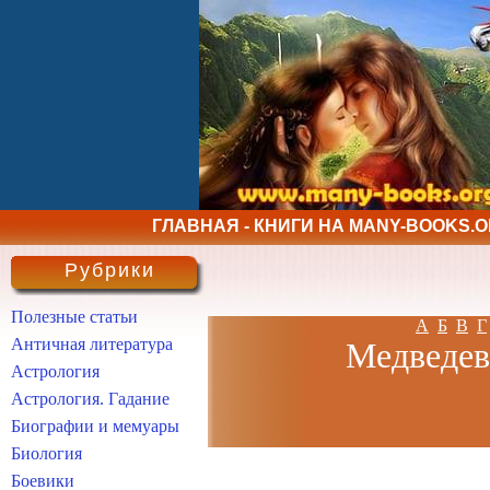
ГЛАВНАЯ - КНИГИ НА MANY-BOOKS.
Рубрики
Полезные статьи
А
Б
В
Г
Античная литература
Медведев 
Астрология
Астрология. Гадание
Биографии и мемуары
Биология
Боевики