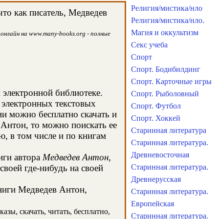
Религия/мистика/нло
то как писатель, Медведев
Религия/мистика/нло.
Магия и оккультизм
онлайн на www.many-books.org - полные
Секс учеба
Спорт
Спорт. Бодибилдинг
Спорт. Карточные игры
й электронной библиотеке.
Спорт. Рыболовный
х электронных текстовых
Спорт. Футбол
и можно бесплатно скачать и
Спорт. Хоккей
 Антон, то можно поискать ее
Старинная литература
, в том числе и по книгам
Старинная литература.
Древневосточная
иги автора
Медведев Антон
,
своей где-нибудь на своей
Старинная литература.
Древнерусская
книги Медведев Антон,
Старинная литература.
Европейская
азы, скачать, читать, бесплатно,
Старинная литература.