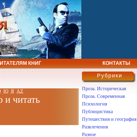
ЧИТАТЕЛЯМ КНИГ
КОНТАКТЫ
Рубрики
Проза. Историческая
Э
Ю
Я
AZ
Проза. Современная
о и читать
Психология
Публицистика
Путешествия и география
Развлечения
Разное