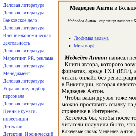
Деловая литература
Медведев Антон
в Большо
Деловая литература.
Банковское дело
Медведев Антон - страница автора в Б
Деловая литература.
Внешнеэкономическая
Любимая ведьма
деятельность
Метаморф
Деловая литература.
Медведев Антон
написал не
Маркетинг, PR, реклама
Книги автора, которого зову
Деловая литература.
форматах, вроде TXT (RTF), 
Менеджмент
читать онлайн без регистрац
Деловая литература.
в Википедии, которая являет
Управление, подбор
Медведев Антон.
персонала
Чтобы ваши друзья тоже могл
Деловая литература.
можно проставить ссылку на 
страничке в Интернете.
Ценные бумаги,
Хотелось бы, чтобы после тог
инвестиции
читатели получили бы то, что
Детектив
Ключевые слова: Медведев Антон, к
Детектив. Иронический