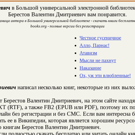
евич
в Большой универсальной электронной библиотеке.
Берестов Валентин Дмитриевич вам понравится.
ница автора в Большой универсальной библиотеке - скачать книги бесплатн
books.org - полные версии без регистрации
Честное гусеничное
Алло, Парнас!
Атавизм
Мысли не пахнут
Наказание
Ох, уж эти влюбленные!
риевич
написал несколько книг, некоторые из них выло
т Берестов Валентин Дмитриевич, на этом сайте наход
XT (RTF), а также FB2 (EPUB или PDF), поэтому их п
нлайн без регистрации и без СМС. Если вам интересна
ть ее в Википедии, которая является хорошим ресур
о книгам Берестов Валентин Дмитриевич.
и полностью скачать бесплатно или читать онлайн кн