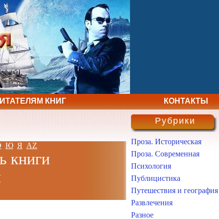
ЧИТАТЕЛЯМ КНИГ
КОНТАКТЫ
Рубрики
Проза. Историческая
Э
Ю
Я
AZ
Проза. Современная
ь книги
Психология
н
Публицистика
Путешествия и география
Развлечения
Разное