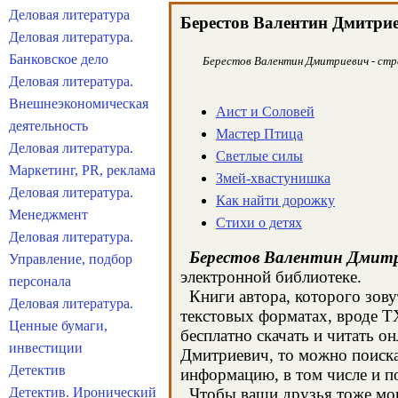
Деловая литература
Берестов Валентин Дмитри
Деловая литература.
Банковское дело
Берестов Валентин Дмитриевич - стра
Деловая литература.
Внешнеэкономическая
Аист и Соловей
деятельность
Мастер Птица
Деловая литература.
Светлые силы
Маркетинг, PR, реклама
Змей-хвастунишка
Деловая литература.
Как найти дорожку
Менеджмент
Стихи о детях
Деловая литература.
Берестов Валентин Дмит
Управление, подбор
электронной библиотеке.
персонала
Книги автора, которого зову
Деловая литература.
текстовых форматах, вроде T
Ценные бумаги,
бесплатно скачать и читать о
инвестиции
Дмитриевич, то можно поиска
Детектив
информацию, в том числе и п
Детектив. Иронический
Чтобы ваши друзья тоже могл