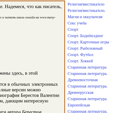
Религия/мистика/нло
 Надемеся, что как писатель,
Религия/мистика/нло.
Магия и оккультизм
о и читать книги онлайн на www.many-
Секс учеба
Спорт
Спорт. Бодибилдинг
Спорт. Карточные игры
Спорт. Рыболовный
Спорт. Футбол
Спорт. Хоккей
Старинная литература
жены здесь, в этой
Старинная литература.
Древневосточная
ятся в обычных электронных
Старинная литература.
олные версии можно
Древнерусская
 биография Берестов Валентин
Старинная литература.
сом, дающим интересную
Европейская
иги автора
Берестов
Старинная литература.