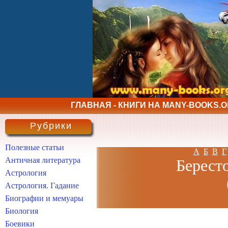
ГЛАВНАЯ - КНИГИ НА MANY-BOOKS.
Рубрики
Полезные статьи
А
Б
В
Г
Античная литература
Берест
Астрология
Астрология. Гадание
Биографии и мемуары
Биология
Боевики