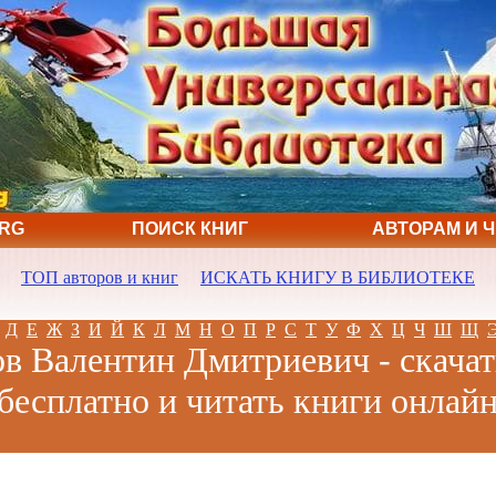
ORG
ПОИСК КНИГ
АВТОРАМ И 
ТОП авторов и книг
ИСКАТЬ КНИГУ В БИБЛИОТЕКЕ
Д
Е
Ж
З
И
Й
К
Л
М
Н
О
П
Р
С
Т
У
Ф
Х
Ц
Ч
Ш
Щ
ов Валентин Дмитриевич - скачат
бесплатно и читать книги онлай