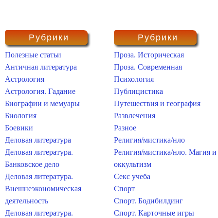
Рубрики
Рубрики
Полезные статьи
Проза. Историческая
Античная литература
Проза. Современная
Астрология
Психология
Астрология. Гадание
Публицистика
Биографии и мемуары
Путешествия и география
Биология
Развлечения
Боевики
Разное
Деловая литература
Религия/мистика/нло
Деловая литература.
Религия/мистика/нло. Магия и
Банковское дело
оккультизм
Деловая литература.
Секс учеба
Внешнеэкономическая
Спорт
деятельность
Спорт. Бодибилдинг
Деловая литература.
Спорт. Карточные игры