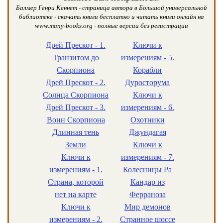
Балмер Генри Кеннет - страница автора в Большой универсальной
библиотеке - скачать книги бесплатно и читать книги онлайн на
www.many-books.org - полные версии без регистрации
Дрей Прескот - 1.
Ключи к
Транзитом до
измерениям - 5.
Скорпиона
Корабли
Дрей Прескот - 2.
Дуросторума
Солнца Скорпиона
Ключи к
Дрей Прескот - 3.
измерениям - 6.
Воин Скорпиона
Охотники
Длинная тень
Джундагая
Земли
Ключи к
Ключи к
измерениям - 7.
измерениям - 1.
Колесницы Ра
Страна, которой
Кандар из
нет на карте
Ферраноза
Ключи к
Мир демонов
измерениям - 2.
Странное шоссе