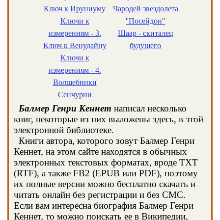
Ключ к Ируниуму
Чародей звездолета
Ключи к
''Посейдон''
измерениям - 3.
Шаар - скиталец
Ключ к Венудайну
будущего
Ключи к
измерениям - 4.
Волшебники
Сенчурии
Балмер Генри Кеннет
написал несколько
книг, некоторые из них выложены здесь, в этой
электронной библиотеке.
Книги автора, которого зовут Балмер Генри
Кеннет, на этом сайте находятся в обычных
электронных текстовых форматах, вроде TXT
(RTF), а также FB2 (EPUB или PDF), поэтому
их полные версии можно бесплатно скачать и
читать онлайн без регистрации и без СМС.
Если вам интересна биография Балмер Генри
Кеннет, то можно поискать ее в Википедии,