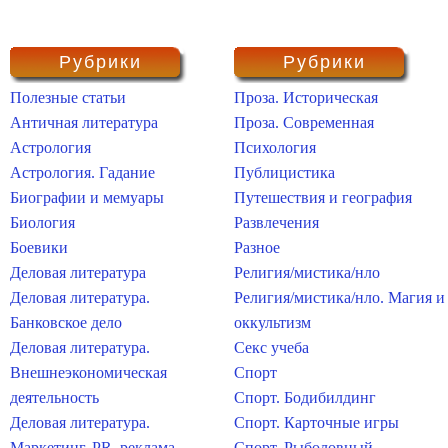
Рубрики
Рубрики
Полезные статьи
Проза. Историческая
Античная литература
Проза. Современная
Астрология
Психология
Астрология. Гадание
Публицистика
Биографии и мемуары
Путешествия и география
Биология
Развлечения
Боевики
Разное
Деловая литература
Религия/мистика/нло
Деловая литература.
Религия/мистика/нло. Магия и
Банковское дело
оккультизм
Деловая литература.
Секс учеба
Внешнеэкономическая
Спорт
деятельность
Спорт. Бодибилдинг
Деловая литература.
Спорт. Карточные игры
Маркетинг, PR, реклама
Спорт. Рыболовный