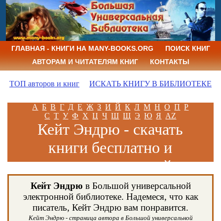
ГЛАВНАЯ - КНИГИ НА MANY-BOOKS.ORG
ПОИСК КНИГ
АВТОРАМ И ЧИТАТЕЛЯМ КНИГ
КОНТАКТЫ
ТОП авторов и книг
ИСКАТЬ КНИГУ В БИБЛИОТЕКЕ
А
Б
В
Г
Д
Е
Ж
З
И
Й
К
Л
М
Н
О
П
Р
С
Т
У
Ф
Х
Ц
Ч
Ш
Щ
Э
Ю
Я
AZ
Кейт Эндрю - скачать
книги бесплатно и
читать книги онлайн
Кейт Эндрю
в Большой универсальной
электронной библиотеке. Надемеся, что как
писатель, Кейт Эндрю вам понравится.
Кейт Эндрю - страница автора в Большой универсальной