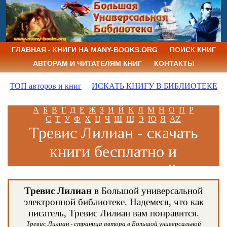
ГЛАВНАЯ - КНИГИ НА MANY-BOOKS.ORG
ПОИСК КНИГ
АВТОРАМ И ЧИТАТЕЛЯМ КНИГ
КОНТАКТЫ
ТОП авторов и книг
ИСКАТЬ КНИГУ В БИБЛИОТЕКЕ
А
Б
В
Г
Д
Е
Ж
З
И
Й
К
Л
М
Н
О
П
Р
С
Т
У
Ф
Х
Ц
Ч
Ш
Щ
Э
Ю
Я
AZ
Тревис Лилиан - скачать
книги бесплатно и
читать книги онлайн
Тревис Лилиан
в Большой универсальной
электронной библиотеке. Надемеся, что как
писатель, Тревис Лилиан вам понравится.
Тревис Лилиан - страница автора в Большой универсальной