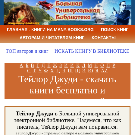
ГЛАВНАЯ - КНИГИ НА MANY-BOOKS.ORG
ПОИСК КНИГ
АВТОРАМ И ЧИТАТЕЛЯМ КНИГ
КОНТАКТЫ
ТОП авторов и книг
ИСКАТЬ КНИГУ В БИБЛИОТЕКЕ
А
Б
В
Г
Д
Е
Ж
З
И
Й
К
Л
М
Н
О
П
Р
С
Т
У
Ф
Х
Ц
Ч
Ш
Щ
Э
Ю
Я
AZ
Тейлор Джуди - скачать
книги бесплатно и
читать книги онлайн
Тейлор Джуди
в Большой универсальной
электронной библиотеке. Надемеся, что как
писатель, Тейлор Джуди вам понравится.
Тейлор Джуди - страница автора в Большой универсальной