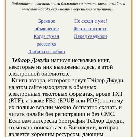
библиотеке - скачать книги бесплатно и читать книги онлайн на
www.many-books.org - полные версии без регистрации
Брачное
Не сходи с ума!
объявление
Жертва интриги
Когда туман
Перед свадьбой
рассеется
Любила и люблю
Тейлор Джуди
написал несколько книг,
некоторые из них выложены здесь, в этой
электронной библиотеке.
Книги автора, которого зовут Тейлор Джуди,
на этом сайте находятся в обычных
электронных текстовых форматах, вроде TXT
(RTF), а также FB2 (EPUB или PDF), поэтому
их полные версии можно бесплатно скачать и
читать онлайн без регистрации и без СМС.
Если вам интересна биография Тейлор Джуди,
то можно поискать ее в Википедии, которая
является хорошим ресурсом, дающим