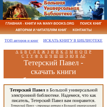
ГЛАВНАЯ - КНИГИ НА MANY-BOOKS.ORG
ПОИСК КНИГ
АВТОРАМ И ЧИТАТЕЛЯМ КНИГ
КОНТАКТЫ
ТОП авторов и книг
ИСКАТЬ КНИГУ В БИБЛИОТЕКЕ
А
Б
В
Г
Д
Е
Ж
З
И
Й
К
Л
М
Н
О
П
Р
С
Т
У
Ф
Х
Ц
Ч
Ш
Щ
Э
Ю
Я
AZ
Тетерский Павел -
скачать книги
бесплатно и читать
книги онлайн
Тетерский Павел
в Большой универсальной
электронной библиотеке. Надемеся, что как
писатель, Тетерский Павел вам понравится.
Тетерский Павел - страница автора в Большой универсальной