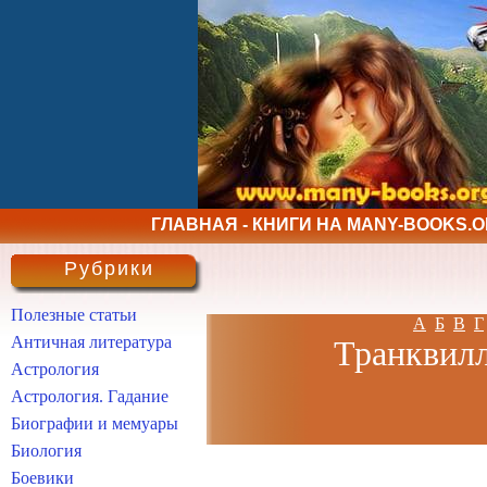
ГЛАВНАЯ - КНИГИ НА MANY-BOOKS.
Рубрики
Полезные статьи
А
Б
В
Г
Античная литература
Транквилл
Астрология
Астрология. Гадание
Биографии и мемуары
Биология
Боевики