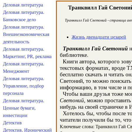
Деловая литература
Транквилл Гай Светони
Деловая литература.
Банковское дело
Транквилл Гай Светоний - страница авт
Деловая литература.
Внешнеэкономическая
Жизнь двенадцати цезарей
деятельность
Транквилл Гай Светоний
н
Деловая литература.
библиотеке.
Маркетинг, PR, реклама
Книги автора, которого зову
Деловая литература.
текстовых форматах, вроде T
Менеджмент
бесплатно скачать и читать о
Деловая литература.
Светоний, то можно поискать
Управление, подбор
информацию, в том числе и п
персонала
Чтобы ваши друзья тоже могл
Светоний
, можно проставить
Деловая литература.
нибудь на своей страничке в 
Ценные бумаги,
Хотелось бы, чтобы после тог
инвестиции
читатели получили бы то, что
Детектив
Ключевые слова: Транквилл Гай Све
Детектив. Иронический