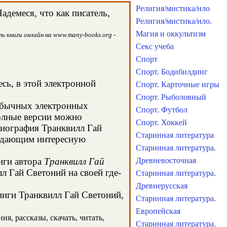
Религия/мистика/нло
демеся, что как писатель,
Религия/мистика/нло.
Магия и оккультизм
ь книги онлайн на www.many-books.org -
Секс учеба
Спорт
Спорт. Бодибилдинг
сь, в этой электронной
Спорт. Карточные игры
Спорт. Рыболовный
 обычных электронных
Спорт. Футбол
олные версии можно
Спорт. Хоккей
 биография Транквилл Гай
Старинная литература
, дающим интересную
Старинная литература.
иги автора
Транквилл Гай
Древневосточная
л Гай Светоний на своей где-
Старинная литература.
Древнерусская
книги Транквилл Гай Светоний,
Старинная литература.
Европейская
я, рассказы, скачать, читать,
Старинная литература.