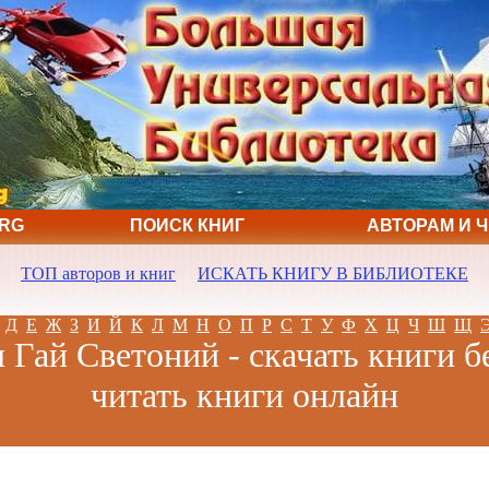
ORG
ПОИСК КНИГ
АВТОРАМ И 
ТОП авторов и книг
ИСКАТЬ КНИГУ В БИБЛИОТЕКЕ
Д
Е
Ж
З
И
Й
К
Л
М
Н
О
П
Р
С
Т
У
Ф
Х
Ц
Ч
Ш
Щ
 Гай Светоний - скачать книги б
читать книги онлайн