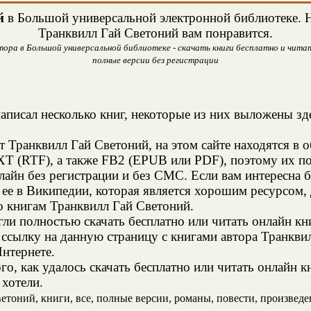
й
в Большой универсальной электронной библиотеке. На
Транквилл Гай Светоний вам понравится.
ора в Большой универсальной библиотеке - скачать книги бесплатно и читат
полные версии без регистрации
аписал несколько книг, некоторые из них выложены зде
т Транквилл Гай Светоний, на этом сайте находятся в
XT (RTF), а также FB2 (EPUB или PDF), поэтому их п
нлайн без регистрации и без СМС. Если вам интересна
 ее в Википедии, которая является хорошим ресурсом
о книгам Транквилл Гай Светоний.
и полностью скачать бесплатно или читать онлайн кн
 ссылку на данную страницу с книгами автора Транквил
Интернете.
о, как удалось скачать бесплатно или читать онлайн 
 хотели.
тоний, книги, все, полные версии, романы, повести, произведени