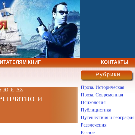
ЧИТАТЕЛЯМ КНИГ
КОНТАКТЫ
Рубрики
Проза. Историческая
Э
Ю
Я
AZ
Проза. Современная
есплатно и
Психология
Публицистика
Путешествия и география
Развлечения
Разное