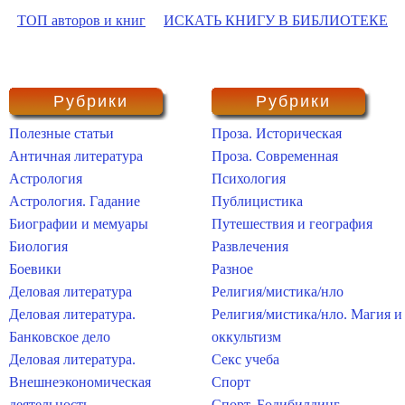
ТОП авторов и книг
ИСКАТЬ КНИГУ В БИБЛИОТЕКЕ
Рубрики
Рубрики
Полезные статьи
Проза. Историческая
Античная литература
Проза. Современная
Астрология
Психология
Астрология. Гадание
Публицистика
Биографии и мемуары
Путешествия и география
Биология
Развлечения
Боевики
Разное
Деловая литература
Религия/мистика/нло
Деловая литература.
Религия/мистика/нло. Магия и
Банковское дело
оккультизм
Деловая литература.
Секс учеба
Внешнеэкономическая
Спорт
деятельность
Спорт. Бодибилдинг