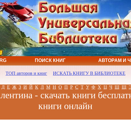
ORG
ПОИСК КНИГ
АВТОРАМ И 
ТОП авторов и книг
ИСКАТЬ КНИГУ В БИБЛИОТЕКЕ
Д
Е
Ж
З
И
Й
К
Л
М
Н
О
П
Р
С
Т
У
Ф
Х
Ц
Ч
Ш
Щ
ентина - скачать книги бесплат
книги онлайн