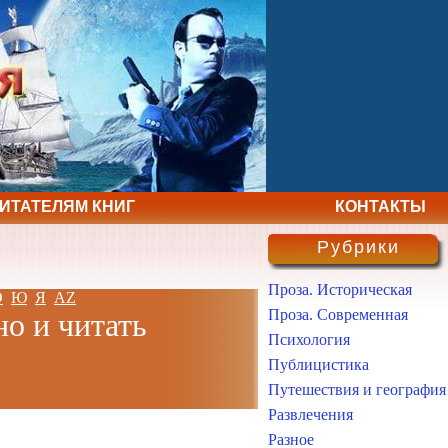
ЧИТАТЕЛЯМ КНИГ
КОНТАКТЫ
Рубрики
Проза. Историческая
Э
Ю
Я
AZ
Проза. Современная
но и читать
Психология
Публицистика
Путешествия и география
Развлечения
Разное