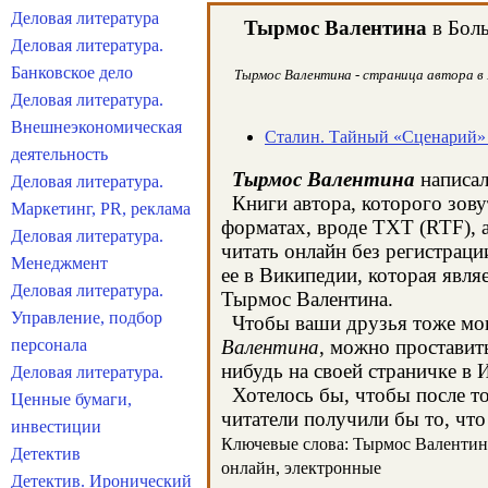
Деловая литература
Тырмос Валентина
в Боль
Деловая литература.
Банковское дело
Тырмос Валентина - страница автора в 
Деловая литература.
Внешнеэкономическая
Сталин. Тайный «Сценарий»
деятельность
Тырмос Валентина
написал
Деловая литература.
Книги автора, которого зову
Маркетинг, PR, реклама
форматах, вроде TXT (RTF), 
Деловая литература.
читать онлайн без регистрац
Менеджмент
ее в Википедии, которая явл
Деловая литература.
Тырмос Валентина.
Управление, подбор
Чтобы ваши друзья тоже могл
персонала
Валентина
, можно проставит
нибудь на своей страничке в 
Деловая литература.
Хотелось бы, чтобы после тог
Ценные бумаги,
читатели получили бы то, что
инвестиции
Ключевые слова: Тырмос Валентина,
Детектив
онлайн, электронные
Детектив. Иронический