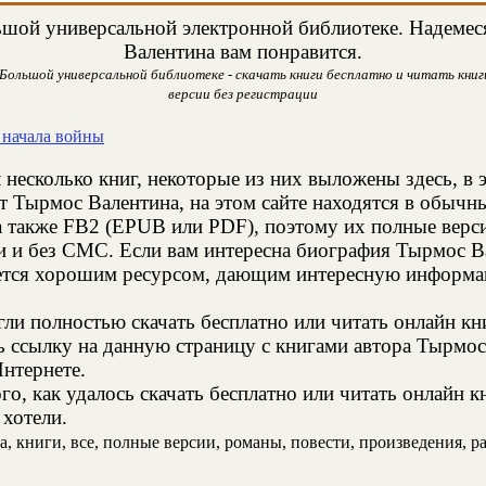
шой универсальной электронной библиотеке. Надемеся
Валентина вам понравится.
Большой универсальной библиотеке - скачать книги бесплатно и читать книги
версии без регистрации
 начала войны
 несколько книг, некоторые из них выложены здесь, в 
т Тырмос Валентина, на этом сайте находятся в обычн
а также FB2 (EPUB или PDF), поэтому их полные верси
ии и без СМС. Если вам интересна биография Тырмос В
яется хорошим ресурсом, дающим интересную информац
и полностью скачать бесплатно или читать онлайн кн
ь ссылку на данную страницу с книгами автора Тырмос 
Интернете.
о, как удалось скачать бесплатно или читать онлайн 
 хотели.
 книги, все, полные версии, романы, повести, произведения, рас