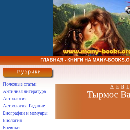
ГЛАВНАЯ - КНИГИ НА MANY-BOOKS.
Рубрики
Полезные статьи
А
Б
В
Г
Античная литература
Тырмос Вал
Астрология
Астрология. Гадание
Биографии и мемуары
Биология
Боевики