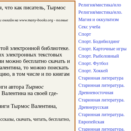
Религия/мистика/нло
, что как писатель, Тырмос
Религия/мистика/нло.
Магия и оккультизм
 онлайн на www.many-books.org - полные
Секс учеба
Спорт
Спорт. Бодибилдинг
этой электронной библиотеке.
Спорт. Карточные игры
ых электронных текстовых
Спорт. Рыболовный
и можно бесплатно скачать и
Спорт. Футбол
алентина, то можно поискать
Спорт. Хоккей
ию, в том числе и по книгам
Старинная литература
Старинная литература.
иги автора
Тырмос
Валентина на своей где-
Древневосточная
Старинная литература.
книги Тырмос Валентина,
Древнерусская
Старинная литература.
сказы, скачать, читать, бесплатно,
Европейская
Старинная литература.