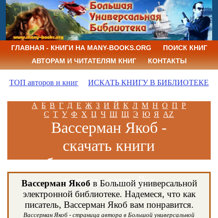
ГЛАВНАЯ - КНИГИ НА MANY-BOOKS.ORG
ПОИСК КНИГ
АВТОРАМ И ЧИТАТЕЛЯМ КНИГ
КОНТАКТЫ
ТОП авторов и книг
ИСКАТЬ КНИГУ В БИБЛИОТЕКЕ
А
Б
В
Г
Д
Е
Ж
З
И
Й
К
Л
М
Н
О
П
Р
С
Т
У
Ф
Х
Ц
Ч
Ш
Щ
Э
Ю
Я
AZ
Вассерман Якоб -
скачать книги
бесплатно и читать
книги онлайн
Вассерман Якоб
в Большой универсальной
электронной библиотеке. Надемеся, что как
писатель, Вассерман Якоб вам понравится.
Вассерман Якоб - страница автора в Большой универсальной