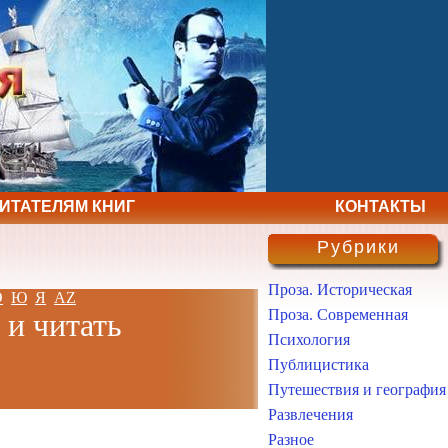
ЧИТАТЕЛЯМ КНИГ
КОНТАКТЫ
Рубрики
Проза. Историческая
Э
Ю
Я
AZ
Проза. Современная
 и читать
Психология
Публицистика
Путешествия и география
Развлечения
Разное