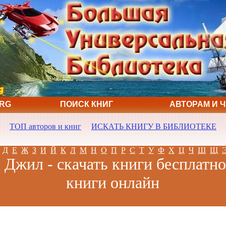
ORG
ПОИСК КНИГ
АВТОРАМ И 
ТОП авторов и книг
ИСКАТЬ КНИГУ В БИБЛИОТЕКЕ
Д
Е
Ж
З
И
Й
К
Л
М
Н
О
П
Р
С
Т
У
Ф
Х
Ц
Ч
Ш
Щ
 Джил - скачать книги бесплатно
книги онлайн