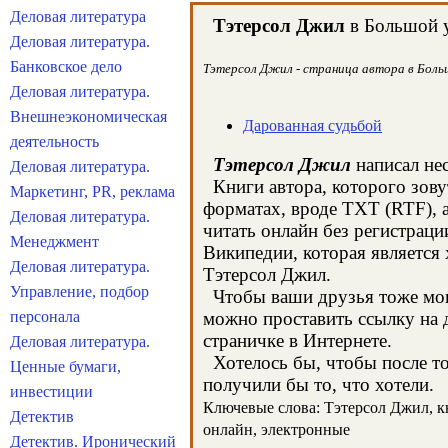
Деловая литература
Тэтерсол Джил
в Большой у
Деловая литература.
Банковское дело
Тэтерсол Джил - страница автора в Больш
Деловая литература.
Внешнеэкономическая
Дарованная судьбой
деятельность
Тэтерсол Джил
написал нес
Деловая литература.
Книги автора, которого зову
Маркетинг, PR, реклама
форматах, вроде TXT (RTF), 
Деловая литература.
читать онлайн без регистраци
Менеджмент
Википедии, которая является
Деловая литература.
Тэтерсол Джил.
Управление, подбор
Чтобы ваши друзья тоже могл
персонала
можно проставить ссылку на д
страничке в Интернете.
Деловая литература.
Хотелось бы, чтобы после тог
Ценные бумаги,
получили бы то, что хотели.
инвестиции
Ключевые слова: Тэтерсол Джил, кни
Детектив
онлайн, электронные
Детектив. Иронический