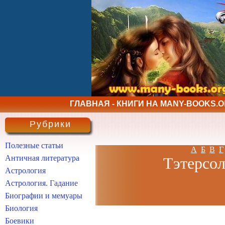
ГЛАВНАЯ - КНИГИ НА MANY-BOOKS.
Рубрики
Полезные статьи
А
Б
В
Г
Античная литература
Тэтерсол
Астрология
Астрология. Гадание
Биографии и мемуары
Биология
Боевики