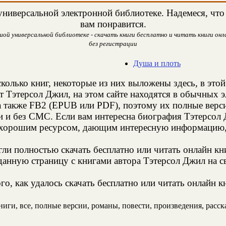
ниверсальной электронной библиотеке. Надемеся, что 
вам понравится.
ой универсальной библиотеке - скачать книги бесплатно и читать книги онла
без регистрации
Душа и плоть
колько книг, некоторые из них выложены здесь, в это
т Тэтерсол Джил, на этом сайте находятся в обычных 
а также FB2 (EPUB или PDF), поэтому их полные верси
и и без СМС. Если вам интересна биография Тэтерсол 
 хорошим ресурсом, дающим интересную информацию, 
и полностью скачать бесплатно или читать онлайн кн
анную страницу с книгами автора Тэтерсол Джил на св
о, как удалось скачать бесплатно или читать онлайн к
ги, все, полные версии, романы, повести, произведения, рассказ