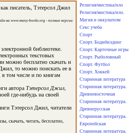
Религия/мистика/нло
как писатель, Тэтерсол Джил
Религия/мистика/нло.
Магия и оккультизм
йн на www.many-books.org - полные версии
Секс учеба
Спорт
Спорт. Бодибилдинг
й электронной библиотеке.
Спорт. Карточные игры
электронных текстовых
Спорт. Рыболовный
и можно бесплатно скачать и
Спорт. Футбол
Джил, то можно поискать ее в
Спорт. Хоккей
в том числе и по книгам
Старинная литература
Старинная литература.
иги автора
Тэтерсол Джил
,
оей где-нибудь на своей
Древневосточная
Старинная литература.
ниги Тэтерсол Джил, читатели
Древнерусская
Старинная литература.
ы, скачать, читать, бесплатно,
Европейская
Старинная литература.