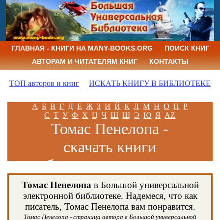
ГЛАВНАЯ - КНИГИ НА MANY-BOOKS.ORG
ПОИСК КНИГ
АВТОРАМ И ЧИТАТЕЛЯМ КНИГ
КОНТАКТЫ
ТОП авторов и книг
ИСКАТЬ КНИГУ В БИБЛИОТЕКЕ
А
Б
В
Г
Д
Е
Ж
З
И
Й
К
Л
М
Н
О
П
Р
С
Т
У
Ф
Х
Ц
Ч
Ш
Щ
Э
Ю
Я
AZ
Томас Пенелопа -
скачать книги
бесплатно и читать
книги онлайн
Томас Пенелопа
в Большой универсальной
электронной библиотеке. Надемеся, что как
писатель, Томас Пенелопа вам понравится.
Томас Пенелопа - страница автора в Большой универсальной