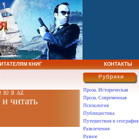
ЧИТАТЕЛЯМ КНИГ
КОНТАКТЫ
Рубрики
Проза. Историческая
Э
Ю
Я
AZ
Проза. Современная
 и читать
Психология
Публицистика
Путешествия и география
Развлечения
Разное