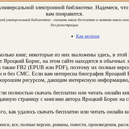
ниверсальной электронной библиотеке. Надемеся, что 
вам понравится.
ой универсальной библиотеке - скачать книги бесплатно и читать книги онла
без регистрации
Как молния
колько книг, некоторые из них выложены здесь, в этой
т Яроцкий Борис, на этом сайте находятся в обычных 
а также FB2 (EPUB или PDF), поэтому их полные верси
и и без СМС. Если вам интересна биография Яроцкий Б
 хорошим ресурсом, дающим интересную информацию, 
и полностью скачать бесплатно или читать онлайн кн
данную страницу с книгами автора Яроцкий Борис на св
о, как удалось скачать бесплатно или читать онлайн 
иги, все, полные версии, романы, повести, произведения, рассказ