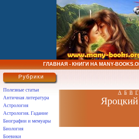
ГЛАВНАЯ - КНИГИ НА MANY-BOOKS.
Рубрики
Полезные статьи
А
Б
В
Г
Античная литература
Яроцкий 
Астрология
Астрология. Гадание
Биографии и мемуары
Биология
Боевики