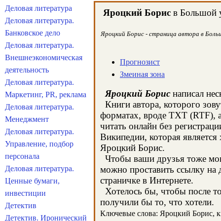
Деловая литература
Яроцкий Борис
в Большой у
Деловая литература.
Банковское дело
Яроцкий Борис - страница автора в Больш
Деловая литература.
Внешнеэкономическая
Прогнозист
деятельность
Змеиная зона
Деловая литература.
Яроцкий Борис
написал нес
Маркетинг, PR, реклама
Книги автора, которого зову
Деловая литература.
форматах, вроде TXT (RTF), 
Менеджмент
читать онлайн без регистраци
Деловая литература.
Википедии, которая является
Управление, подбор
Яроцкий Борис.
персонала
Чтобы ваши друзья тоже могл
Деловая литература.
можно проставить ссылку на 
страничке в Интернете.
Ценные бумаги,
Хотелось бы, чтобы после тог
инвестиции
получили бы то, что хотели.
Детектив
Ключевые слова: Яроцкий Борис, кн
Детектив. Иронический