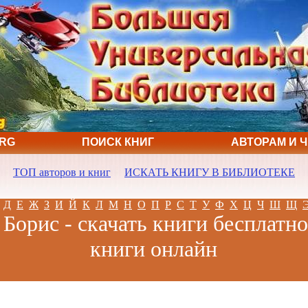
ORG
ПОИСК КНИГ
АВТОРАМ И 
ТОП авторов и книг
ИСКАТЬ КНИГУ В БИБЛИОТЕКЕ
Д
Е
Ж
З
И
Й
К
Л
М
Н
О
П
Р
С
Т
У
Ф
Х
Ц
Ч
Ш
Щ
Борис - скачать книги бесплатно
книги онлайн