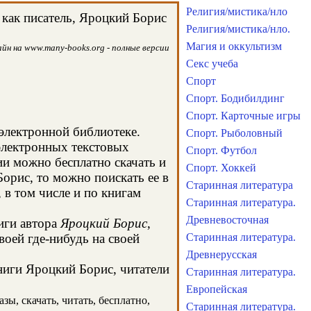
Религия/мистика/нло
как писатель, Яроцкий Борис
Религия/мистика/нло.
Магия и оккультизм
йн на www.many-books.org - полные версии
Секс учеба
Спорт
Спорт. Бодибилдинг
Спорт. Карточные игры
 электронной библиотеке.
Спорт. Рыболовный
электронных текстовых
Спорт. Футбол
и можно бесплатно скачать и
Спорт. Хоккей
орис, то можно поискать ее в
Старинная литература
в том числе и по книгам
Старинная литература.
Древневосточная
иги автора
Яроцкий Борис
,
оей где-нибудь на своей
Старинная литература.
Древнерусская
книги Яроцкий Борис, читатели
Старинная литература.
Европейская
ы, скачать, читать, бесплатно,
Старинная литература.