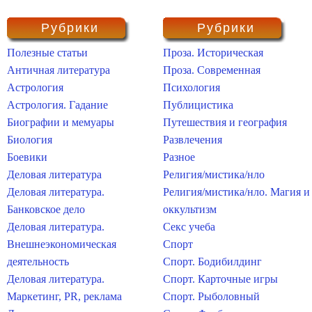
Рубрики
Рубрики
Полезные статьи
Проза. Историческая
Античная литература
Проза. Современная
Астрология
Психология
Астрология. Гадание
Публицистика
Биографии и мемуары
Путешествия и география
Биология
Развлечения
Боевики
Разное
Деловая литература
Религия/мистика/нло
Деловая литература.
Религия/мистика/нло. Магия и
Банковское дело
оккультизм
Деловая литература.
Секс учеба
Внешнеэкономическая
Спорт
деятельность
Спорт. Бодибилдинг
Деловая литература.
Спорт. Карточные игры
Маркетинг, PR, реклама
Спорт. Рыболовный