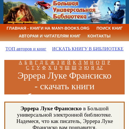
ГЛАВНАЯ - КНИГИ НА MANY-BOOKS.ORG
ПОИСК КНИГ
АВТОРАМ И ЧИТАТЕЛЯМ КНИГ
КОНТАКТЫ
ТОП авторов и книг
ИСКАТЬ КНИГУ В БИБЛИОТЕКЕ
А
Б
В
Г
Д
Е
Ж
З
И
Й
К
Л
М
Н
О
П
Р
С
Т
У
Ф
Х
Ц
Ч
Ш
Щ
Э
Ю
Я
AZ
Эррера Луке Франсиско
- скачать книги
бесплатно и читать
книги онлайн
Эррера Луке Франсиско
в Большой
универсальной электронной библиотеке.
Надемеся, что как писатель, Эррера Луке
Франсиско вам понравится.