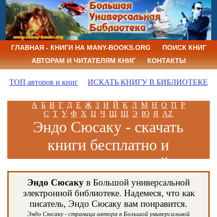
ГЛАВНАЯ - КНИГИ НА MANY-BOOKS.ORG
ПОИСК КНИГ
АВТОРАМ И ЧИТАТЕЛЯМ КНИГ
КОНТАКТЫ
ТОП авторов и книг
ИСКАТЬ КНИГУ В БИБЛИОТЕКЕ
А
Б
В
Г
Д
Е
Ж
З
И
Й
К
Л
М
Н
О
П
Р
С
Т
У
Ф
Х
Ц
Ч
Ш
Щ
Э
Ю
Я
AZ
Эндо Сюсаку - скачать
книги бесплатно и
читать книги онлайн
Эндо Сюсаку
в Большой универсальной
электронной библиотеке. Надемеся, что как
писатель, Эндо Сюсаку вам понравится.
Эндо Сюсаку - страница автора в Большой универсальной