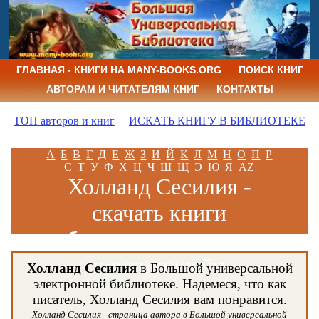
ГЛАВНАЯ - КНИГИ НА MANY-BOOKS.ORG
ПОИСК КНИГ
АВТОРАМ И ЧИТАТЕЛЯМ КНИГ
КОНТАКТЫ
ТОП авторов и книг
ИСКАТЬ КНИГУ В БИБЛИОТЕКЕ
А
Б
В
Г
Д
Е
Ж
З
И
Й
К
Л
М
Н
О
П
Р
С
Т
У
Ф
Х
Ц
Ч
Ш
Щ
Э
Ю
Я
AZ
Холланд Сесилия -
скачать книги
бесплатно и читать
книги онлайн
Холланд Сесилия
в Большой универсальной
электронной библиотеке. Надемеся, что как
писатель, Холланд Сесилия вам понравится.
Холланд Сесилия - страница автора в Большой универсальной