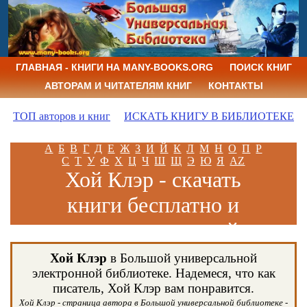
ГЛАВНАЯ - КНИГИ НА MANY-BOOKS.ORG
ПОИСК КНИГ
АВТОРАМ И ЧИТАТЕЛЯМ КНИГ
КОНТАКТЫ
ТОП авторов и книг
ИСКАТЬ КНИГУ В БИБЛИОТЕКЕ
А
Б
В
Г
Д
Е
Ж
З
И
Й
К
Л
М
Н
О
П
Р
С
Т
У
Ф
Х
Ц
Ч
Ш
Щ
Э
Ю
Я
AZ
Хой Клэр - скачать
книги бесплатно и
читать книги онлайн
Хой Клэр
в Большой универсальной
электронной библиотеке. Надемеся, что как
писатель, Хой Клэр вам понравится.
Хой Клэр - страница автора в Большой универсальной библиотеке -