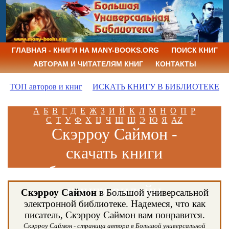
ГЛАВНАЯ - КНИГИ НА MANY-BOOKS.ORG
ПОИСК КНИГ
АВТОРАМ И ЧИТАТЕЛЯМ КНИГ
КОНТАКТЫ
ТОП авторов и книг
ИСКАТЬ КНИГУ В БИБЛИОТЕКЕ
А
Б
В
Г
Д
Е
Ж
З
И
Й
К
Л
М
Н
О
П
Р
С
Т
У
Ф
Х
Ц
Ч
Ш
Щ
Э
Ю
Я
AZ
Скэрроу Саймон -
скачать книги
бесплатно и читать
книги онлайн
Скэрроу Саймон
в Большой универсальной
электронной библиотеке. Надемеся, что как
писатель, Скэрроу Саймон вам понравится.
Скэрроу Саймон - страница автора в Большой универсальной