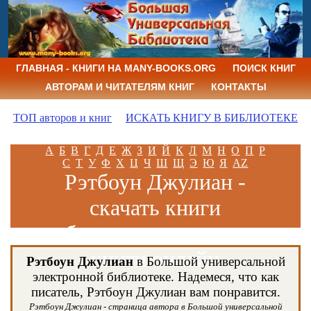
ГЛАВНАЯ - КНИГИ НА MANY-BOOKS.ORG
ПОИСК КНИГ
АВТОРАМ И ЧИТАТЕЛЯМ КНИГ
КОНТАКТЫ
ТОП авторов и книг
ИСКАТЬ КНИГУ В БИБЛИОТЕКЕ
А
Б
В
Г
Д
Е
Ж
З
И
Й
К
Л
М
Н
О
П
Р
С
Т
У
Ф
Х
Ц
Ч
Ш
Щ
Э
Ю
Я
AZ
Рэтбоун Джулиан -
скачать книги
бесплатно и читать
книги онлайн
Рэтбоун Джулиан
в Большой универсальной
электронной библиотеке. Надемеся, что как
писатель, Рэтбоун Джулиан вам понравится.
Рэтбоун Джулиан - страница автора в Большой универсальной