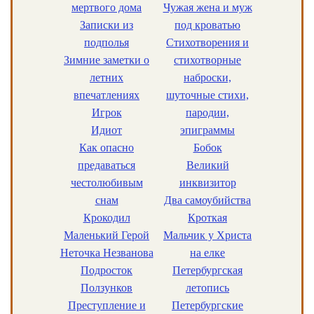
мертвого дома
Чужая жена и муж
Записки из
под кроватью
подполья
Стихотворения и
Зимние заметки о
стихотворные
летних
наброски,
впечатлениях
шуточные стихи,
Игрок
пародии,
Идиот
эпиграммы
Как опасно
Бобок
предаваться
Великий
честолюбивым
инквизитор
снам
Два самоубийства
Крокодил
Кроткая
Маленький Герой
Мальчик у Христа
Неточка Незванова
на елке
Подросток
Петербургская
Ползунков
летопись
Преступление и
Петербургские