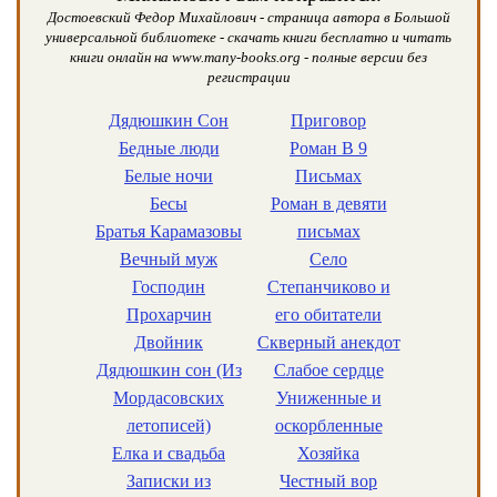
Достоевский Федор Михайлович - страница автора в Большой
универсальной библиотеке - скачать книги бесплатно и читать
книги онлайн на www.many-books.org - полные версии без
регистрации
Дядюшкин Сон
Приговор
Бедные люди
Роман В 9
Белые ночи
Письмах
Бесы
Роман в девяти
Братья Карамазовы
письмах
Вечный муж
Село
Господин
Степанчиково и
Прохарчин
его обитатели
Двойник
Скверный анекдот
Дядюшкин сон (Из
Слабое сердце
Мордасовских
Униженные и
летописей)
оскорбленные
Елка и свадьба
Хозяйка
Записки из
Честный вор