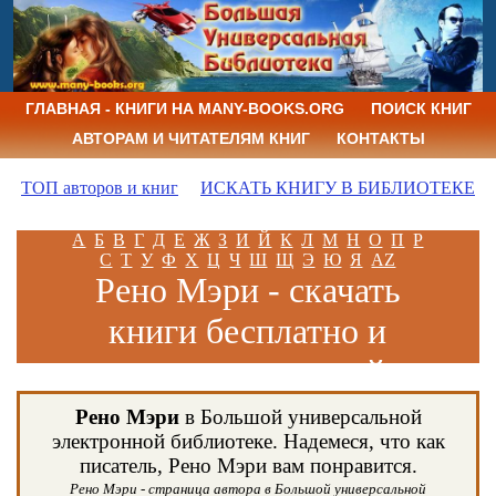
ГЛАВНАЯ - КНИГИ НА MANY-BOOKS.ORG
ПОИСК КНИГ
АВТОРАМ И ЧИТАТЕЛЯМ КНИГ
КОНТАКТЫ
ТОП авторов и книг
ИСКАТЬ КНИГУ В БИБЛИОТЕКЕ
А
Б
В
Г
Д
Е
Ж
З
И
Й
К
Л
М
Н
О
П
Р
С
Т
У
Ф
Х
Ц
Ч
Ш
Щ
Э
Ю
Я
AZ
Рено Мэри - скачать
книги бесплатно и
читать книги онлайн
Рено Мэри
в Большой универсальной
электронной библиотеке. Надемеся, что как
писатель, Рено Мэри вам понравится.
Рено Мэри - страница автора в Большой универсальной