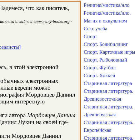
Религия/мистика/нло
адемеся, что как писатель,
Религия/мистика/нло.
Магия и оккультизм
ь книги онлайн на www.many-books.org -
Секс учеба
Спорт
Спорт. Бодибилдинг
реалисты]
Спорт. Карточные игры
Спорт. Рыболовный
сь, в этой электронной
Спорт. Футбол
Спорт. Хоккей
в обычных электронных
Старинная литература
олные версии можно
Старинная литература.
а биография Мордовцев Даниил
Древневосточная
ающим интересную
Старинная литература.
иги автора
Мордовцев Даниил
Древнерусская
аниил Лукич на своей где-
Старинная литература.
Европейская
 книги Мордовцев Даниил
Старинная литература.