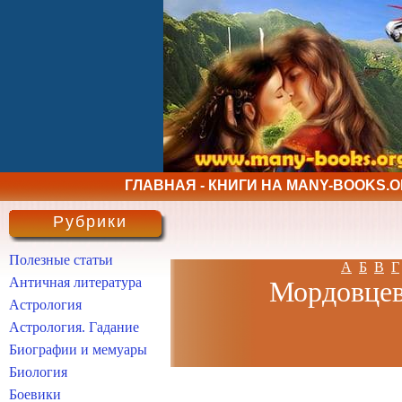
ГЛАВНАЯ - КНИГИ НА MANY-BOOKS.
Рубрики
Полезные статьи
А
Б
В
Г
Античная литература
Мордовцев
Астрология
Астрология. Гадание
Биографии и мемуары
Биология
Боевики