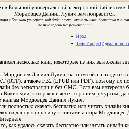
ч
в Большой универсальной электронной библиотеке. Н
Мордовцев Даниил Лукич вам понравится.
ора в Большой универсальной библиотеке - скачать книги бесплатно и читат
полные версии без регистрации
Ирод
Тень Ирода [Идеалисты и 
аписал несколько книг, некоторые из них выложены зде
т Мордовцев Даниил Лукич, на этом сайте находятся 
XT (RTF), а также FB2 (EPUB или PDF), поэтому их п
онлайн без регистрации и без СМС. Если вам интересн
 в Википедии, которая является хорошим ресурсом, д
по книгам Мордовцев Даниил Лукич.
и полностью скачать бесплатно или читать онлайн кн
лку на данную страницу с книгами автора Мордовцев Д
Интернете.
го, как удалось скачать бесплатно или читать онлайн