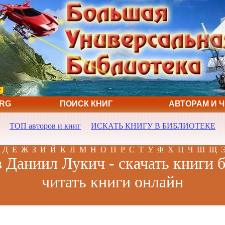
ORG
ПОИСК КНИГ
АВТОРАМ И 
ТОП авторов и книг
ИСКАТЬ КНИГУ В БИБЛИОТЕКЕ
Д
Е
Ж
З
И
Й
К
Л
М
Н
О
П
Р
С
Т
У
Ф
Х
Ц
Ч
Ш
Щ
 Даниил Лукич - скачать книги б
читать книги онлайн