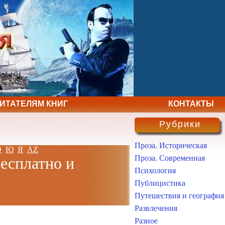
ЧИТАТЕЛЯМ КНИГ
КОНТАКТЫ
Рубрики
Проза. Историческая
Э
Ю
Я
AZ
Проза. Современная
есплатно и
Психология
Публицистика
Путешествия и география
Развлечения
Разное