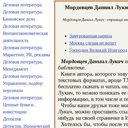
Деловая литература
Мордовцев Даниил Луки
Деловая литература.
Банковское дело
Мордовцев Даниил Лукич - страница авт
Деловая литература.
Внешнеэкономическая
Замурованная царица
деятельность
Москва слезам не верит
Деловая литература.
Господин Великий Новгород
Маркетинг, PR, реклама
Мордовцев Даниил Лукич
н
Деловая литература.
библиотеке.
Менеджмент
Книги автора, которого зову
Деловая литература.
текстовых форматах, вроде T
Управление, подбор
бесплатно скачать и читать 
персонала
Лукич, то можно поискать ее
Деловая литература.
информацию, в том числе и 
Ценные бумаги,
Чтобы ваши друзья тоже могл
Лукич
, можно проставить ссы
инвестиции
нибудь на своей страничке в 
Детектив
Хотелось бы, чтобы после то
Детектив. Иронический