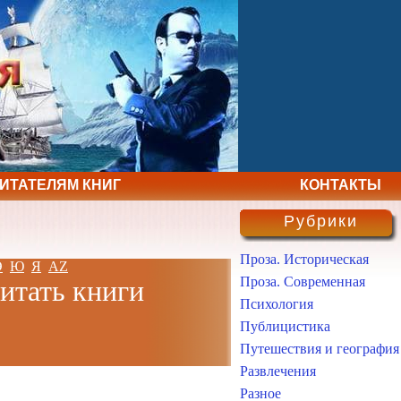
ЧИТАТЕЛЯМ КНИГ
КОНТАКТЫ
Рубрики
Проза. Историческая
Э
Ю
Я
AZ
Проза. Современная
читать книги
Психология
Публицистика
Путешествия и география
Развлечения
Разное