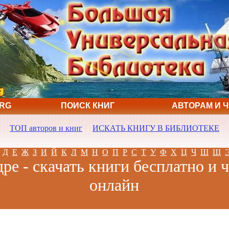
ORG
ПОИСК КНИГ
АВТОРАМ И 
ТОП авторов и книг
ИСКАТЬ КНИГУ В БИБЛИОТЕКЕ
Д
Е
Ж
З
И
Й
К
Л
М
Н
О
П
Р
С
Т
У
Ф
Х
Ц
Ч
Ш
Щ
е - скачать книги бесплатно и 
онлайн