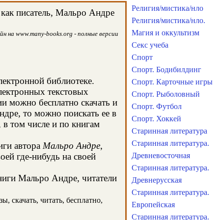
Религия/мистика/нло
 как писатель, Мальро Андре
Религия/мистика/нло.
Магия и оккультизм
йн на www.many-books.org - полные версии
Секс учеба
Спорт
Спорт. Бодибилдинг
электронной библиотеке.
Спорт. Карточные игры
электронных текстовых
Спорт. Рыболовный
и можно бесплатно скачать и
Спорт. Футбол
ндре, то можно поискать ее в
Спорт. Хоккей
в том числе и по книгам
Старинная литература
Старинная литература.
иги автора
Мальро Андре
,
оей где-нибудь на своей
Древневосточная
Старинная литература.
книги Мальро Андре, читатели
Древнерусская
Старинная литература.
, скачать, читать, бесплатно,
Европейская
Старинная литература.