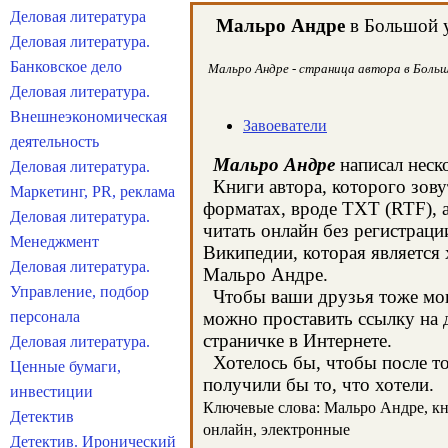
Деловая литература
Мальро Андре
в Большой у
Деловая литература.
Банковское дело
Мальро Андре - страница автора в Большо
Деловая литература.
Внешнеэкономическая
Завоеватели
деятельность
Мальро Андре
написал неско
Деловая литература.
Книги автора, которого зову
Маркетинг, PR, реклама
форматах, вроде TXT (RTF), 
Деловая литература.
читать онлайн без регистрац
Менеджмент
Википедии, которая является
Деловая литература.
Мальро Андре.
Управление, подбор
Чтобы ваши друзья тоже могл
персонала
можно проставить ссылку на 
страничке в Интернете.
Деловая литература.
Хотелось бы, чтобы после тог
Ценные бумаги,
получили бы то, что хотели.
инвестиции
Ключевые слова: Мальро Андре, кни
Детектив
онлайн, электронные
Детектив. Иронический