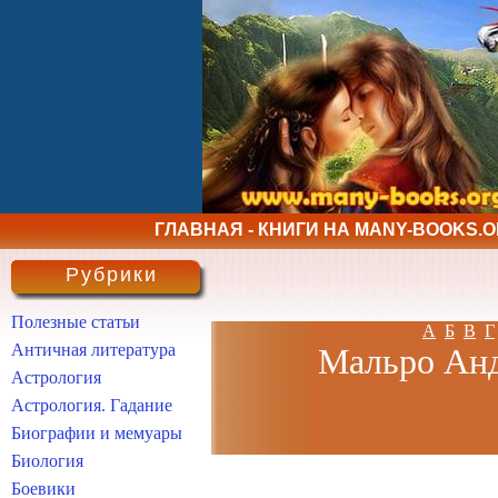
ГЛАВНАЯ - КНИГИ НА MANY-BOOKS.
Рубрики
Полезные статьи
А
Б
В
Г
Античная литература
Мальро Андр
Астрология
Астрология. Гадание
Биографии и мемуары
Биология
Боевики