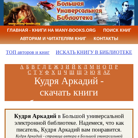
ГЛАВНАЯ - КНИГИ НА MANY-BOOKS.ORG
ПОИСК КНИГ
АВТОРАМ И ЧИТАТЕЛЯМ КНИГ
КОНТАКТЫ
ТОП авторов и книг
ИСКАТЬ КНИГУ В БИБЛИОТЕКЕ
А
Б
В
Г
Д
Е
Ж
З
И
Й
К
Л
М
Н
О
П
Р
С
Т
У
Ф
Х
Ц
Ч
Ш
Щ
Э
Ю
Я
AZ
Кудря Аркадий -
скачать книги
бесплатно и читать
книги онлайн
Кудря Аркадий
в Большой универсальной
электронной библиотеке. Надемеся, что как
писатель, Кудря Аркадий вам понравится.
Кудря Аркадий - страница автора в Большой универсальной