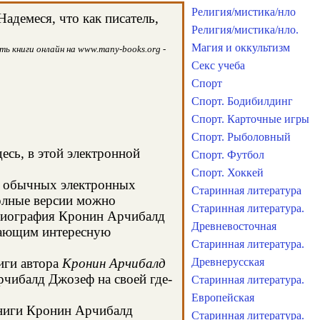
Религия/мистика/нло
адемеся, что как писатель,
Религия/мистика/нло.
Магия и оккультизм
ь книги онлайн на www.many-books.org -
Секс учеба
Спорт
Спорт. Бодибилдинг
Спорт. Карточные игры
Спорт. Рыболовный
есь, в этой электронной
Спорт. Футбол
Спорт. Хоккей
 в обычных электронных
Старинная литература
олные версии можно
Старинная литература.
а биография Кронин Арчибалд
Древневосточная
 дающим интересную
Старинная литература.
иги автора
Кронин Арчибалд
Древнерусская
рчибалд Джозеф на своей где-
Старинная литература.
Европейская
 книги Кронин Арчибалд
Старинная литература.