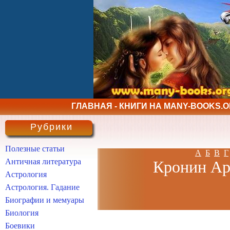
ГЛАВНАЯ - КНИГИ НА MANY-BOOKS.
Рубрики
Полезные статьи
А
Б
В
Г
Античная литература
Кронин Арч
Астрология
Астрология. Гадание
Биографии и мемуары
Биология
Боевики