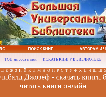
ORG
ПОИСК КНИГ
АВТОРАМ И 
ТОП авторов и книг
ИСКАТЬ КНИГУ В БИБЛИОТЕКЕ
Д
Е
Ж
З
И
Й
К
Л
М
Н
О
П
Р
С
Т
У
Ф
Х
Ц
Ч
Ш
Щ
ибалд Джозеф - скачать книги 
читать книги онлайн