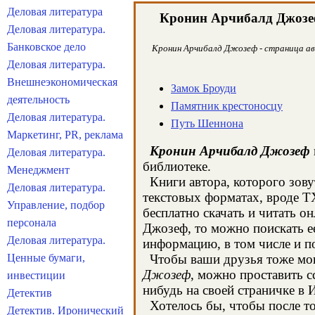
Деловая литература
Кронин Арчибалд Джозе
Деловая литература.
Банковское дело
Кронин Арчибалд Джозеф - страница авт
Деловая литература.
Внешнеэкономическая
Замок Броуди
деятельность
Памятник крестоносцу
Деловая литература.
Путь Шеннона
Маркетинг, PR, реклама
Кронин Арчибалд Джозеф
Деловая литература.
библиотеке.
Менеджмент
Книги автора, которого зову
Деловая литература.
текстовых форматах, вроде T
Управление, подбор
бесплатно скачать и читать 
персонала
Джозеф, то можно поискать е
Деловая литература.
информацию, в том числе и 
Ценные бумаги,
Чтобы ваши друзья тоже могл
Джозеф
, можно проставить с
инвестиции
нибудь на своей страничке в 
Детектив
Хотелось бы, чтобы после то
Детектив. Иронический