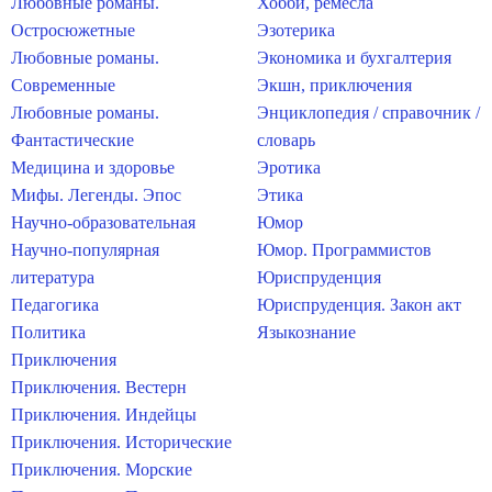
Любовные романы.
Хобби, ремесла
Остросюжетные
Эзотерика
Любовные романы.
Экономика и бухгалтерия
Современные
Экшн, приключения
Любовные романы.
Энциклопедия / справочник /
Фантастические
словарь
Медицина и здоровье
Эротика
Мифы. Легенды. Эпос
Этика
Научно-образовательная
Юмор
Научно-популярная
Юмор. Программистов
литература
Юриспруденция
Педагогика
Юриспруденция. Закон акт
Политика
Языкознание
Приключения
Приключения. Вестерн
Приключения. Индейцы
Приключения. Исторические
Приключения. Морские