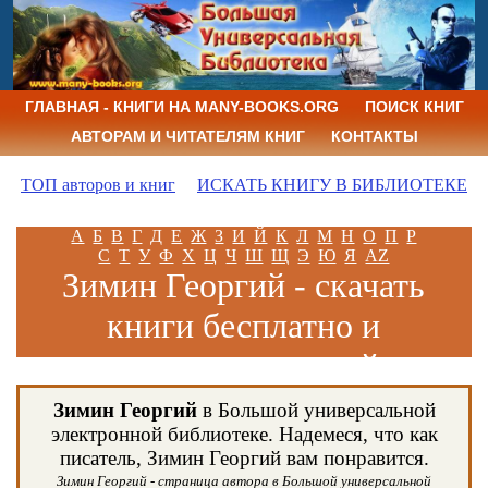
ГЛАВНАЯ - КНИГИ НА MANY-BOOKS.ORG
ПОИСК КНИГ
АВТОРАМ И ЧИТАТЕЛЯМ КНИГ
КОНТАКТЫ
ТОП авторов и книг
ИСКАТЬ КНИГУ В БИБЛИОТЕКЕ
А
Б
В
Г
Д
Е
Ж
З
И
Й
К
Л
М
Н
О
П
Р
С
Т
У
Ф
Х
Ц
Ч
Ш
Щ
Э
Ю
Я
AZ
Зимин Георгий - скачать
книги бесплатно и
читать книги онлайн
Зимин Георгий
в Большой универсальной
электронной библиотеке. Надемеся, что как
писатель, Зимин Георгий вам понравится.
Зимин Георгий - страница автора в Большой универсальной