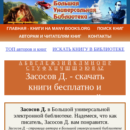
ГЛАВНАЯ - КНИГИ НА MANY-BOOKS.ORG
ПОИСК КНИГ
АВТОРАМ И ЧИТАТЕЛЯМ КНИГ
КОНТАКТЫ
ТОП авторов и книг
ИСКАТЬ КНИГУ В БИБЛИОТЕКЕ
А
Б
В
Г
Д
Е
Ж
З
И
Й
К
Л
М
Н
О
П
Р
С
Т
У
Ф
Х
Ц
Ч
Ш
Щ
Э
Ю
Я
AZ
Засосов Д. - скачать
книги бесплатно и
читать книги онлайн
Засосов Д.
в Большой универсальной
электронной библиотеке. Надемеся, что как
писатель, Засосов Д. вам понравится.
Засосов Д. - страница автора в Большой универсальной библиотеке