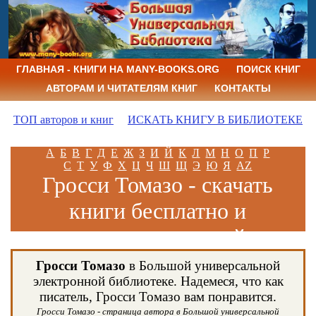
ГЛАВНАЯ - КНИГИ НА MANY-BOOKS.ORG
ПОИСК КНИГ
АВТОРАМ И ЧИТАТЕЛЯМ КНИГ
КОНТАКТЫ
ТОП авторов и книг
ИСКАТЬ КНИГУ В БИБЛИОТЕКЕ
А
Б
В
Г
Д
Е
Ж
З
И
Й
К
Л
М
Н
О
П
Р
С
Т
У
Ф
Х
Ц
Ч
Ш
Щ
Э
Ю
Я
AZ
Гросси Томазо - скачать
книги бесплатно и
читать книги онлайн
Гросси Томазо
в Большой универсальной
электронной библиотеке. Надемеся, что как
писатель, Гросси Томазо вам понравится.
Гросси Томазо - страница автора в Большой универсальной