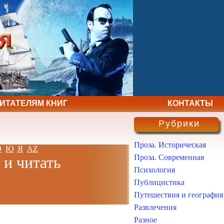
ЧИТАТЕЛЯМ КНИГ
КОНТАКТЫ
Рубрики
Проза. Историческая
Э
Ю
Я
AZ
Проза. Современная
 и читать
Психология
Публицистика
Путешествия и география
Развлечения
Разное