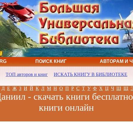
ORG
ПОИСК КНИГ
АВТОРАМ И 
ТОП авторов и книг
ИСКАТЬ КНИГУ В БИБЛИОТЕКЕ
Д
Е
Ж
З
И
Й
К
Л
М
Н
О
П
Р
С
Т
У
Ф
Х
Ц
Ч
Ш
Щ
аниил - скачать книги бесплатно
книги онлайн