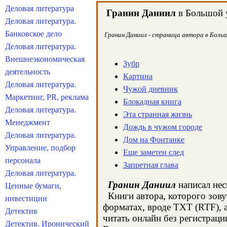
Деловая литература
Гранин Даниил
в Большой у
Деловая литература.
Банковское дело
Гранин Даниил - страница автора в Больш
Деловая литература.
Внешнеэкономическая
Зубр
деятельность
Картина
Деловая литература.
Чужой дневник
Маркетинг, PR, реклама
Блокадная книга
Деловая литература.
Эта странная жизнь
Менеджмент
Дождь в чужом городе
Деловая литература.
Дом на Фонтанке
Управление, подбор
Еще заметен след
персонала
Запретная глава
Деловая литература.
Гранин Даниил
написал нес
Ценные бумаги,
Книги автора, которого зову
инвестиции
форматах, вроде TXT (RTF), 
Детектив
читать онлайн без регистраци
Детектив. Иронический