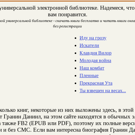
ниверсальной электронной библиотеке. Надемеся, что 
вам понравится.
ой универсальной библиотеке - скачать книги бесплатно и читать книги онла
без регистрации
Иду на грозу
Искатели
Клавдия Вилор
Молодая война
Наш комбат
Пленные
Прекрасная Ута
Ты взвешен на весах...
колько книг, некоторые из них выложены здесь, в этой
т Гранин Даниил, на этом сайте находятся в обычных 
а также FB2 (EPUB или PDF), поэтому их полные верси
и и без СМС. Если вам интересна биография Гранин Да