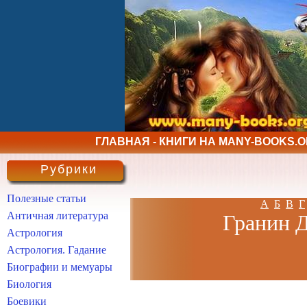
ГЛАВНАЯ - КНИГИ НА MANY-BOOKS.
Рубрики
Полезные статьи
А
Б
В
Г
Античная литература
Гранин Д
Астрология
Астрология. Гадание
Биографии и мемуары
Биология
Боевики