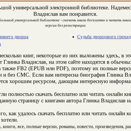
шой универсальной электронной библиотеке. Надемеся,
Владислав вам понравится.
Большой универсальной библиотеке - скачать книги бесплатно и читать книги
версии без регистрации
имнего дворца
Cyдьба дворцового гренад
а
есколько книг, некоторые из них выложены здесь, в э
т Глинка Владислав, на этом сайте находятся в обычн
а также FB2 (EPUB или PDF), поэтому их полные верси
ии и без СМС. Если вам интересна биография Глинка Вл
яется хорошим ресурсом, дающим интересную информац
и полностью скачать бесплатно или читать онлайн кн
анную страницу с книгами автора Глинка Владислав на
о, как удалось скачать бесплатно или читать онлайн к
 хотели.
книги, все, полные версии, романы, повести, произведения, расс