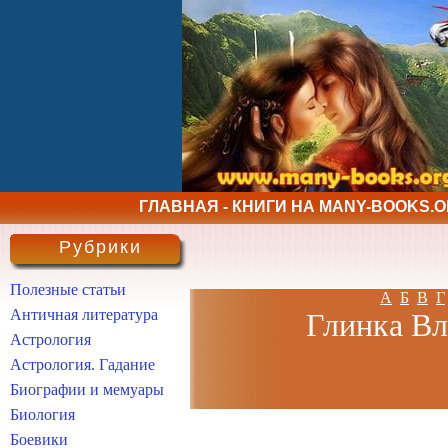
ГЛАВНАЯ - КНИГИ НА MANY-BOOKS.
Рубрики
Полезные статьи
А
Б
В
Г
Античная литература
Глинка Вл
Астрология
Астрология. Гадание
Биографии и мемуары
Биология
Боевики