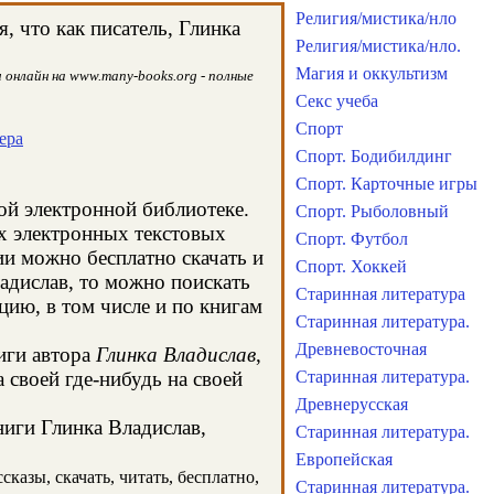
Религия/мистика/нло
 что как писатель, Глинка
Религия/мистика/нло.
Магия и оккультизм
 онлайн на www.many-books.org - полные
Секс учеба
Спорт
ера
Спорт. Бодибилдинг
Спорт. Карточные игры
той электронной библиотеке.
Спорт. Рыболовный
ых электронных текстовых
Спорт. Футбол
и можно бесплатно скачать и
Спорт. Хоккей
адислав, то можно поискать
Старинная литература
ию, в том числе и по книгам
Старинная литература.
Древневосточная
иги автора
Глинка Владислав
,
 своей где-нибудь на своей
Старинная литература.
Древнерусская
ниги Глинка Владислав,
Старинная литература.
Европейская
казы, скачать, читать, бесплатно,
Старинная литература.