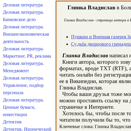
Деловая литература
Глинка Владислав
в Боль
Деловая литература.
Банковское дело
Глинка Владислав - страница автора в 
Деловая литература.
Внешнеэкономическая
Пушкин и Военная галерея З
деятельность
Cy,дьба дворцового гренадер
Деловая литература.
Глинка Владислав
написал н
Маркетинг, PR, реклама
Книги автора, которого зову
Деловая литература.
форматах, вроде TXT (RTF), 
Менеджмент
читать онлайн без регистрац
Деловая литература.
ее в Википедии, которая явл
Управление, подбор
Глинка Владислав.
персонала
Чтобы ваши друзья тоже могл
Деловая литература.
можно проставить ссылку на д
страничке в Интернете.
Ценные бумаги,
Хотелось бы, чтобы после тог
инвестиции
читатели получили бы то, что
Детектив
Ключевые слова: Глинка Владислав, 
Детектив. Иронический