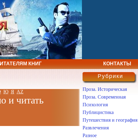
ЧИТАТЕЛЯМ КНИГ
КОНТАКТЫ
Рубрики
Проза. Историческая
Э
Ю
Я
AZ
Проза. Современная
о и читать
Психология
Публицистика
Путешествия и география
Развлечения
Разное