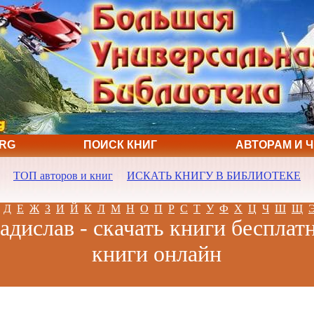
ORG
ПОИСК КНИГ
АВТОРАМ И 
ТОП авторов и книг
ИСКАТЬ КНИГУ В БИБЛИОТЕКЕ
Д
Е
Ж
З
И
Й
К
Л
М
Н
О
П
Р
С
Т
У
Ф
Х
Ц
Ч
Ш
Щ
адислав - скачать книги бесплатн
книги онлайн