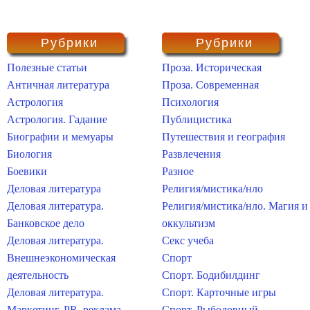
Рубрики
Рубрики
Полезные статьи
Проза. Историческая
Античная литература
Проза. Современная
Астрология
Психология
Астрология. Гадание
Публицистика
Биографии и мемуары
Путешествия и география
Биология
Развлечения
Боевики
Разное
Деловая литература
Религия/мистика/нло
Деловая литература.
Религия/мистика/нло. Магия и
Банковское дело
оккультизм
Деловая литература.
Секс учеба
Внешнеэкономическая
Спорт
деятельность
Спорт. Бодибилдинг
Деловая литература.
Спорт. Карточные игры
Маркетинг, PR, реклама
Спорт. Рыболовный