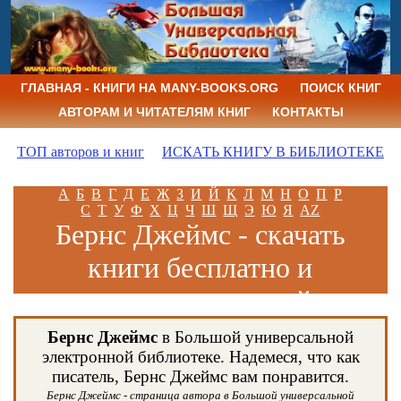
ГЛАВНАЯ - КНИГИ НА MANY-BOOKS.ORG
ПОИСК КНИГ
АВТОРАМ И ЧИТАТЕЛЯМ КНИГ
КОНТАКТЫ
ТОП авторов и книг
ИСКАТЬ КНИГУ В БИБЛИОТЕКЕ
А
Б
В
Г
Д
Е
Ж
З
И
Й
К
Л
М
Н
О
П
Р
С
Т
У
Ф
Х
Ц
Ч
Ш
Щ
Э
Ю
Я
AZ
Бернс Джеймс - скачать
книги бесплатно и
читать книги онлайн
Бернс Джеймс
в Большой универсальной
электронной библиотеке. Надемеся, что как
писатель, Бернс Джеймс вам понравится.
Бернс Джеймс - страница автора в Большой универсальной