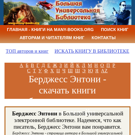
ГЛАВНАЯ - КНИГИ НА MANY-BOOKS.ORG
ПОИСК КНИГ
АВТОРАМ И ЧИТАТЕЛЯМ КНИГ
КОНТАКТЫ
ТОП авторов и книг
ИСКАТЬ КНИГУ В БИБЛИОТЕКЕ
А
Б
В
Г
Д
Е
Ж
З
И
Й
К
Л
М
Н
О
П
Р
С
Т
У
Ф
Х
Ц
Ч
Ш
Щ
Э
Ю
Я
AZ
Берджесс Энтони -
скачать книги
бесплатно и читать
книги онлайн
Берджесс Энтони
в Большой универсальной
электронной библиотеке. Надемеся, что как
писатель, Берджесс Энтони вам понравится.
Берджесс Энтони - страница автора в Большой универсальной