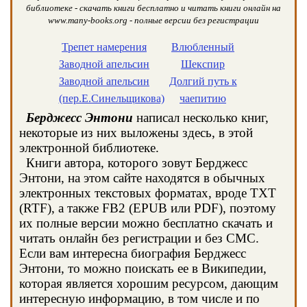
библиотеке - скачать книги бесплатно и читать книги онлайн на
www.many-books.org - полные версии без регистрации
Трепет намерения
Влюбленный
Заводной апельсин
Шекспир
Заводной апельсин
Долгий путь к
(пер.Е.Синельщикова)
чаепитию
Берджесс Энтони
написал несколько книг,
некоторые из них выложены здесь, в этой
электронной библиотеке.
Книги автора, которого зовут Берджесс
Энтони, на этом сайте находятся в обычных
электронных текстовых форматах, вроде TXT
(RTF), а также FB2 (EPUB или PDF), поэтому
их полные версии можно бесплатно скачать и
читать онлайн без регистрации и без СМС.
Если вам интересна биография Берджесс
Энтони, то можно поискать ее в Википедии,
которая является хорошим ресурсом, дающим
интересную информацию, в том числе и по