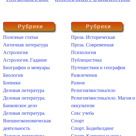
Рубрики
Рубрики
Полезные статьи
Проза. Историческая
Античная литература
Проза. Современная
Астрология
Психология
Астрология. Гадание
Публицистика
Биографии и мемуары
Путешествия и география
Биология
Развлечения
Боевики
Разное
Деловая литература
Религия/мистика/нло
Деловая литература.
Религия/мистика/нло. Магия и
Банковское дело
оккультизм
Деловая литература.
Секс учеба
Внешнеэкономическая
Спорт
деятельность
Спорт. Бодибилдинг
Деловая литература.
Спорт. Карточные игры