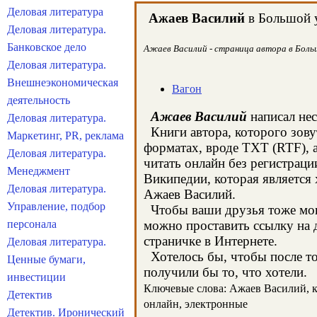
Деловая литература
Ажаев Василий
в Большой у
Деловая литература.
Банковское дело
Ажаев Василий - страница автора в Больш
Деловая литература.
Внешнеэкономическая
Вагон
деятельность
Ажаев Василий
написал нес
Деловая литература.
Книги автора, которого зову
Маркетинг, PR, реклама
форматах, вроде TXT (RTF), 
Деловая литература.
читать онлайн без регистраци
Менеджмент
Википедии, которая является
Деловая литература.
Ажаев Василий.
Управление, подбор
Чтобы ваши друзья тоже могл
персонала
можно проставить ссылку на 
страничке в Интернете.
Деловая литература.
Хотелось бы, чтобы после тог
Ценные бумаги,
получили бы то, что хотели.
инвестиции
Ключевые слова: Ажаев Василий, кн
Детектив
онлайн, электронные
Детектив. Иронический