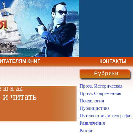
ЧИТАТЕЛЯМ КНИГ
КОНТАКТЫ
Рубрики
Проза. Историческая
Э
Ю
Я
AZ
Проза. Современная
 и читать
Психология
Публицистика
Путешествия и география
Развлечения
Разное