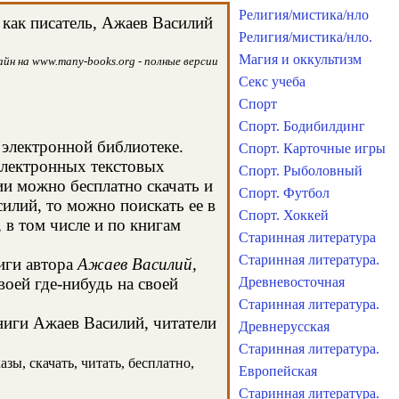
Религия/мистика/нло
как писатель, Ажаев Василий
Религия/мистика/нло.
Магия и оккультизм
йн на www.many-books.org - полные версии
Секс учеба
Спорт
Спорт. Бодибилдинг
 электронной библиотеке.
Спорт. Карточные игры
электронных текстовых
Спорт. Рыболовный
и можно бесплатно скачать и
Спорт. Футбол
илий, то можно поискать ее в
Спорт. Хоккей
в том числе и по книгам
Старинная литература
Старинная литература.
иги автора
Ажаев Василий
,
оей где-нибудь на своей
Древневосточная
Старинная литература.
книги Ажаев Василий, читатели
Древнерусская
Старинная литература.
зы, скачать, читать, бесплатно,
Европейская
Старинная литература.