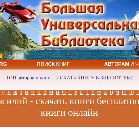
ORG
ПОИСК КНИГ
АВТОРАМ И 
ТОП авторов и книг
ИСКАТЬ КНИГУ В БИБЛИОТЕКЕ
Д
Е
Ж
З
И
Й
К
Л
М
Н
О
П
Р
С
Т
У
Ф
Х
Ц
Ч
Ш
Щ
силий - скачать книги бесплатно
книги онлайн