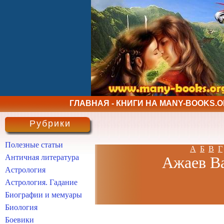
ГЛАВНАЯ - КНИГИ НА MANY-BOOKS.
Рубрики
Полезные статьи
А
Б
В
Г
Античная литература
Ажаев Ва
Астрология
Астрология. Гадание
Биографии и мемуары
Биология
Боевики