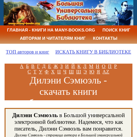
ГЛАВНАЯ - КНИГИ НА MANY-BOOKS.ORG
ПОИСК КНИГ
АВТОРАМ И ЧИТАТЕЛЯМ КНИГ
КОНТАКТЫ
ТОП авторов и книг
ИСКАТЬ КНИГУ В БИБЛИОТЕКЕ
А
Б
В
Г
Д
Е
Ж
З
И
Й
К
Л
М
Н
О
П
Р
С
Т
У
Ф
Х
Ц
Ч
Ш
Щ
Э
Ю
Я
AZ
Дилэни Сэмюэль -
скачать книги
бесплатно и читать
книги онлайн
Дилэни Сэмюэль
в Большой универсальной
электронной библиотеке. Надемеся, что как
писатель, Дилэни Сэмюэль вам понравится.
Дилэни Сэмюэль - страница автора в Большой универсальной