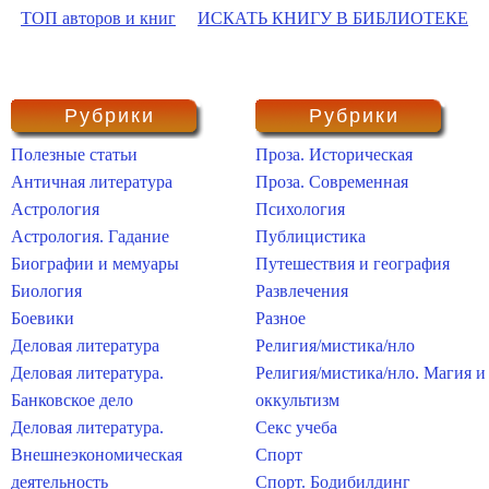
ТОП авторов и книг
ИСКАТЬ КНИГУ В БИБЛИОТЕКЕ
Рубрики
Рубрики
Полезные статьи
Проза. Историческая
Античная литература
Проза. Современная
Астрология
Психология
Астрология. Гадание
Публицистика
Биографии и мемуары
Путешествия и география
Биология
Развлечения
Боевики
Разное
Деловая литература
Религия/мистика/нло
Деловая литература.
Религия/мистика/нло. Магия и
Банковское дело
оккультизм
Деловая литература.
Секс учеба
Внешнеэкономическая
Спорт
деятельность
Спорт. Бодибилдинг