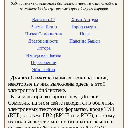
библиотеке - скачать книги бесплатно и читать книги онлайн на
www.many-books.org - полные версии без регистрации
Вавилон-17
Хомо Аструм
Время, Точно
Город смерти
Низка Самоцветов
Нова
Драгоценности
Падение Башен
Эптора
Имперская Звезда
Пересечение
Эйнштейна
Дилэни Сэмюэль
написал несколько книг,
некоторые из них выложены здесь, в этой
электронной библиотеке.
Книги автора, которого зовут Дилэни
Сэмюэль, на этом сайте находятся в обычных
электронных текстовых форматах, вроде TXT
(RTF), а также FB2 (EPUB или PDF), поэтому
их полные версии можно бесплатно скачать и
читать онлайн без регистрации и без СМС.