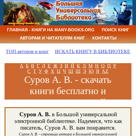
ГЛАВНАЯ - КНИГИ НА MANY-BOOKS.ORG
ПОИСК КНИГ
АВТОРАМ И ЧИТАТЕЛЯМ КНИГ
КОНТАКТЫ
ТОП авторов и книг
ИСКАТЬ КНИГУ В БИБЛИОТЕКЕ
А
Б
В
Г
Д
Е
Ж
З
И
Й
К
Л
М
Н
О
П
Р
С
Т
У
Ф
Х
Ц
Ч
Ш
Щ
Э
Ю
Я
AZ
Суров А. В. - скачать
книги бесплатно и
читать книги онлайн
Суров А. В.
в Большой универсальной
электронной библиотеке. Надемеся, что как
писатель, Суров А. В. вам понравится.
Суров А. В. - страница автора в Большой универсальной