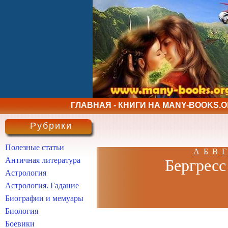
ГЛАВНАЯ - КНИГИ НА MANY-BOOKS.
Рубрики
Полезные статьи
А
Б
В
Г
Античная литература
Бергресс
Астрология
Астрология. Гадание
Биографии и мемуары
Биология
Боевики