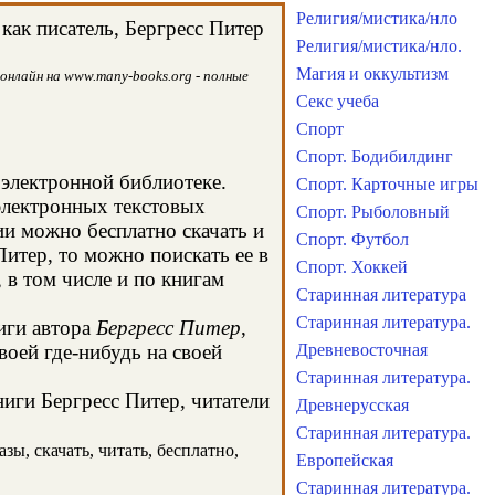
Религия/мистика/нло
как писатель, Бергресс Питер
Религия/мистика/нло.
Магия и оккультизм
онлайн на www.many-books.org - полные
Секс учеба
Спорт
Спорт. Бодибилдинг
 электронной библиотеке.
Спорт. Карточные игры
 электронных текстовых
Спорт. Рыболовный
и можно бесплатно скачать и
Спорт. Футбол
Питер, то можно поискать ее в
Спорт. Хоккей
в том числе и по книгам
Старинная литература
Старинная литература.
иги автора
Бергресс Питер
,
воей где-нибудь на своей
Древневосточная
Старинная литература.
ниги Бергресс Питер, читатели
Древнерусская
Старинная литература.
зы, скачать, читать, бесплатно,
Европейская
Старинная литература.