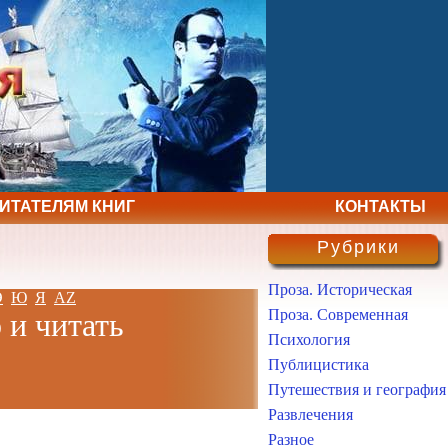
ЧИТАТЕЛЯМ КНИГ
КОНТАКТЫ
Рубрики
Проза. Историческая
Э
Ю
Я
AZ
Проза. Современная
 и читать
Психология
Публицистика
Путешествия и география
Развлечения
Разное