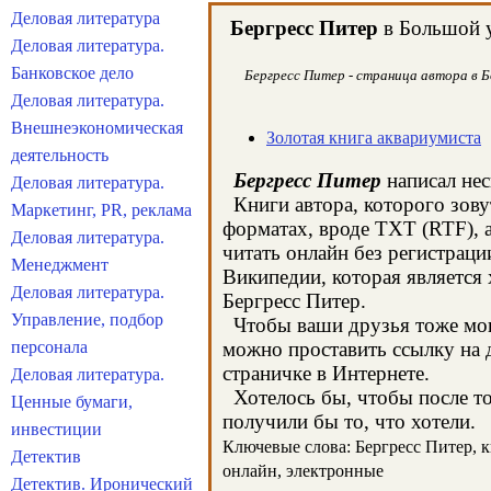
Деловая литература
Бергресс Питер
в Большой у
Деловая литература.
Банковское дело
Бергресс Питер - страница автора в Б
Деловая литература.
Внешнеэкономическая
Золотая книга аквариумиста
деятельность
Бергресс Питер
написал нес
Деловая литература.
Книги автора, которого зову
Маркетинг, PR, реклама
форматах, вроде TXT (RTF), 
Деловая литература.
читать онлайн без регистраци
Менеджмент
Википедии, которая является
Деловая литература.
Бергресс Питер.
Управление, подбор
Чтобы ваши друзья тоже могл
персонала
можно проставить ссылку на д
страничке в Интернете.
Деловая литература.
Хотелось бы, чтобы после тог
Ценные бумаги,
получили бы то, что хотели.
инвестиции
Ключевые слова: Бергресс Питер, кн
Детектив
онлайн, электронные
Детектив. Иронический