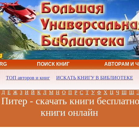
ORG
ПОИСК КНИГ
АВТОРАМ И 
ТОП авторов и книг
ИСКАТЬ КНИГУ В БИБЛИОТЕКЕ
Д
Е
Ж
З
И
Й
К
Л
М
Н
О
П
Р
С
Т
У
Ф
Х
Ц
Ч
Ш
Щ
 Питер - скачать книги бесплатно
книги онлайн