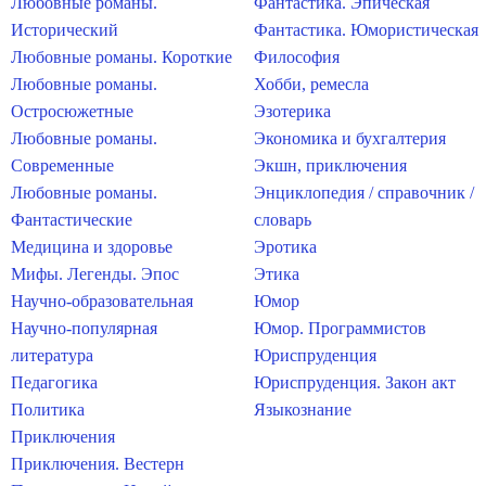
Любовные романы.
Фантастика. Эпическая
Исторический
Фантастика. Юмористическая
Любовные романы. Короткие
Философия
Любовные романы.
Хобби, ремесла
Остросюжетные
Эзотерика
Любовные романы.
Экономика и бухгалтерия
Современные
Экшн, приключения
Любовные романы.
Энциклопедия / справочник /
Фантастические
словарь
Медицина и здоровье
Эротика
Мифы. Легенды. Эпос
Этика
Научно-образовательная
Юмор
Научно-популярная
Юмор. Программистов
литература
Юриспруденция
Педагогика
Юриспруденция. Закон акт
Политика
Языкознание
Приключения
Приключения. Вестерн