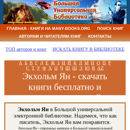
ГЛАВНАЯ - КНИГИ НА MANY-BOOKS.ORG
ПОИСК КНИГ
АВТОРАМ И ЧИТАТЕЛЯМ КНИГ
КОНТАКТЫ
ТОП авторов и книг
ИСКАТЬ КНИГУ В БИБЛИОТЕКЕ
А
Б
В
Г
Д
Е
Ж
З
И
Й
К
Л
М
Н
О
П
Р
С
Т
У
Ф
Х
Ц
Ч
Ш
Щ
Э
Ю
Я
AZ
Экхольм Ян - скачать
книги бесплатно и
читать книги онлайн
Экхольм Ян
в Большой универсальной
электронной библиотеке. Надемеся, что как
писатель, Экхольм Ян вам понравится.
Экхольм Ян - страница автора в Большой универсальной