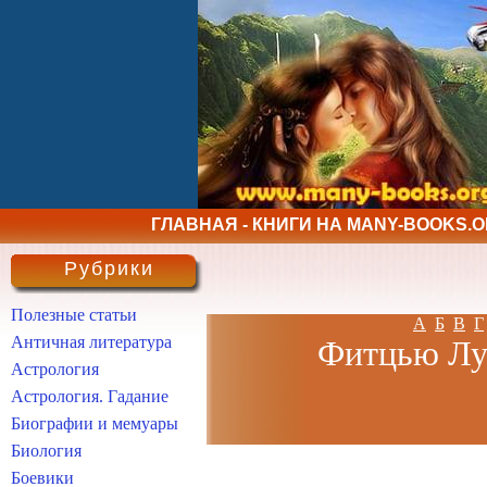
ГЛАВНАЯ - КНИГИ НА MANY-BOOKS.
Рубрики
Полезные статьи
А
Б
В
Г
Античная литература
Фитцью Луи
Астрология
Астрология. Гадание
Биографии и мемуары
Биология
Боевики