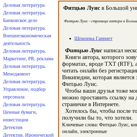
Деловая литература
Фитцью Луис
в Большой уни
Деловая литература.
Банковское дело
Фитцью Луис - страница автора в Большо
Деловая литература.
Внешнеэкономическая
Шпионка Гарриет
деятельность
Фитцью Луис
написал неско
Деловая литература.
Книги автора, которого зову
Маркетинг, PR, реклама
форматах, вроде TXT (RTF), 
Деловая литература.
читать онлайн без регистрац
Менеджмент
Википедии, которая является
Деловая литература.
Фитцью Луис.
Управление, подбор
Чтобы ваши друзья тоже могл
персонала
можно проставить ссылку на 
страничке в Интернете.
Деловая литература.
Хотелось бы, чтобы после тог
Ценные бумаги,
получили бы то, что хотели.
инвестиции
Ключевые слова: Фитцью Луис, книг
Детектив
онлайн, электронные
Детектив. Иронический