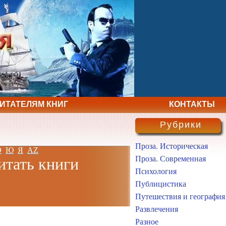
ЧИТАТЕЛЯМ КНИГ
КОНТАКТЫ
Рубрики
Проза. Историческая
Э
Ю
Я
AZ
Проза. Современная
итать книги
Психология
Публицистика
Путешествия и география
Развлечения
Разное