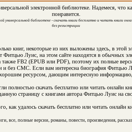
версальной электронной библиотеке. Надемеся, что к
понравится.
й универсальной библиотеке - скачать книги бесплатно и читать книги онлай
без регистрации
лько книг, некоторые из них выложены здесь, в этой 
т Фитцью Луис, на этом сайте находятся в обычных э
а также FB2 (EPUB или PDF), поэтому их полные верси
ии и без СМС. Если вам интересна биография Фитцью Л
 хорошим ресурсом, дающим интересную информацию, 
и полностью скачать бесплатно или читать онлайн кн
данную страницу с книгами автора Фитцью Луис на сво
о, как удалось скачать бесплатно или читать онлайн 
и, все, полные версии, романы, повести, произведения, рассказы