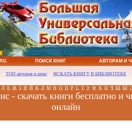
ORG
ПОИСК КНИГ
АВТОРАМ И 
ТОП авторов и книг
ИСКАТЬ КНИГУ В БИБЛИОТЕКЕ
Д
Е
Ж
З
И
Й
К
Л
М
Н
О
П
Р
С
Т
У
Ф
Х
Ц
Ч
Ш
Щ
с - скачать книги бесплатно и ч
онлайн