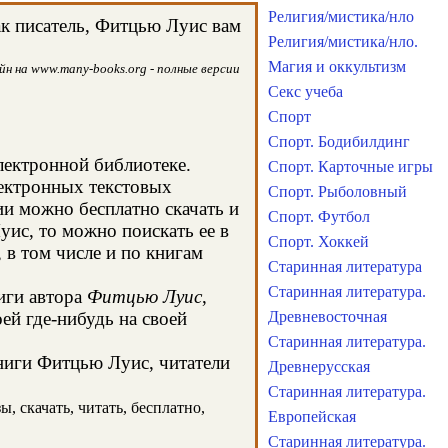
Религия/мистика/нло
ак писатель, Фитцью Луис вам
Религия/мистика/нло.
Магия и оккультизм
н на www.many-books.org - полные версии
Секс учеба
Спорт
Спорт. Бодибилдинг
электронной библиотеке.
Спорт. Карточные игры
лектронных текстовых
Спорт. Рыболовный
и можно бесплатно скачать и
Спорт. Футбол
уис, то можно поискать ее в
Спорт. Хоккей
в том числе и по книгам
Старинная литература
Старинная литература.
иги автора
Фитцью Луис
,
ей где-нибудь на своей
Древневосточная
Старинная литература.
книги Фитцью Луис, читатели
Древнерусская
Старинная литература.
, скачать, читать, бесплатно,
Европейская
Старинная литература.